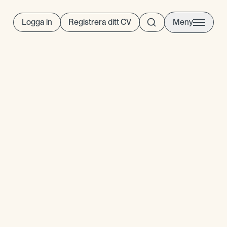
Logga in
Registrera ditt CV
Meny
näringsliv på djupet och har
llt nätverk som sträcker sig
ler. Det gör att vi kan hitta de
uppfyller kravprofilen, utan
ill er långsiktiga utveckling.