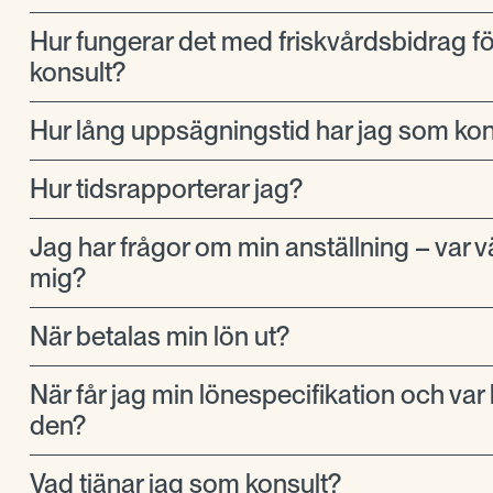
Hur fungerar det med friskvårdsbidrag f
konsult?
Hur lång uppsägningstid har jag som kon
Hur tidsrapporterar jag?
Jag har frågor om min anställning – var v
mig?
När betalas min lön ut?
När får jag min lönespecifikation och var h
den?
Vad tjänar jag som konsult?