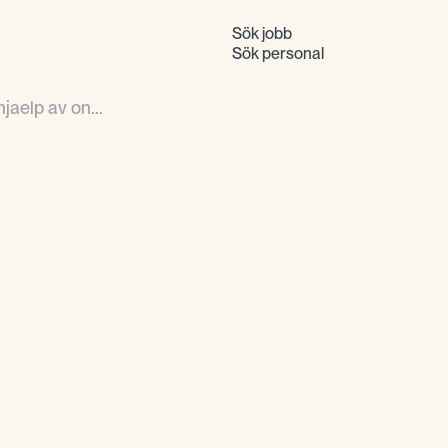
Sök jobb
Sök personal
hjaelp av on...
Vi känner Göteborgs 
samtidigt ett natione
över branscher och rol
ledare som inte bara 
som också kan bidra t