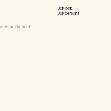
Sök jobb
Sök personal
 en bra kandid...
För oss är det en p
dokumenterad erfaren
driv, förmåga att byg
och viljan att nå och