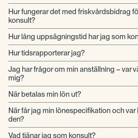
Hur fungerar det med friskvårdsbidrag f
konsult?
Hur lång uppsägningstid har jag som kon
Hur tidsrapporterar jag?
Jag har frågor om min anställning – var v
mig?
När betalas min lön ut?
När får jag min lönespecifikation och var h
den?
Vad tjänar jag som konsult?