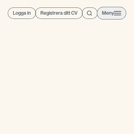
Logga in
Registrera ditt CV
Meny
erson som kombinerar
het av försäljning med rätt
ga långsiktiga kundrelationer
 överträffa uppsatta mål.