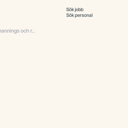
Sök jobb
Sök personal
annings och r...
Det finns många be
rekryteringsbolag i 
av dem. Vi har god 
arbetsmarknad och ha
garanterar att vi hitt