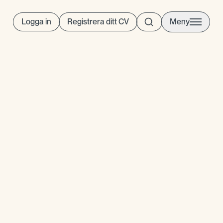
Logga in
Registrera ditt CV
Meny
mannings- och
Malmö, OnePartnerGroup är ett
kunskap om Malmös lokala
r ett brett kontaktnät som
ar rätt person som har vad ni