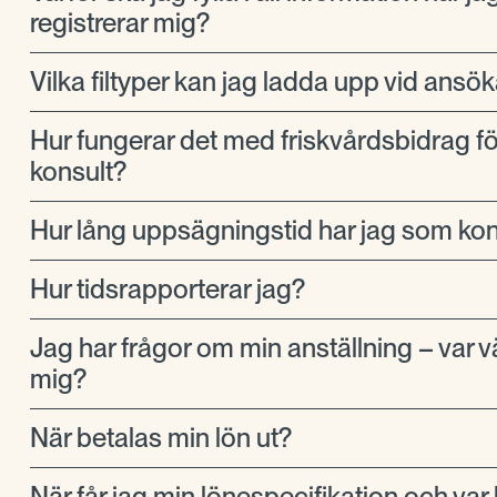
registrerar mig?
Vilka filtyper kan jag ladda upp vid ansö
Hur fungerar det med friskvårdsbidrag f
konsult?
Hur lång uppsägningstid har jag som kon
Hur tidsrapporterar jag?
Jag har frågor om min anställning – var v
mig?
När betalas min lön ut?
När får jag min lönespecifikation och var h