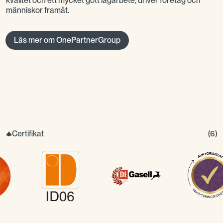
kvalitet och ett mycket gott lagarbete, driver företag och
människor framåt.
Läs mer om OnePartnerGroup
Certifikat
(
6
)