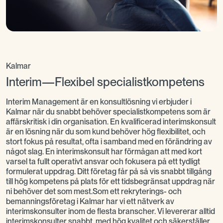
Kalmar
Interim—Flexibel specialistkompetens
Interim Management är en konsultlösning vi erbjuder i
Kalmar när du snabbt behöver specialistkompetens som är
affärskritisk i din organisation. En kvalificerad interimskonsult
är en lösning när du som kund behöver hög flexibilitet, och
stort fokus på resultat, ofta i samband med en förändring av
något slag. En interimskonsult har förmågan att med kort
varsel ta fullt operativt ansvar och fokusera på ett tydligt
formulerat uppdrag. Ditt företag får på så vis snabbt tillgång
till hög kompetens på plats för ett tidsbegränsat uppdrag när
ni behöver det som mest.Som ett rekryterings- och
bemanningsföretag i Kalmar har vi ett nätverk av
interimskonsulter inom de flesta branscher. Vi levererar alltid
interimskonsulter snabbt, med hög kvalitet och säkerställer