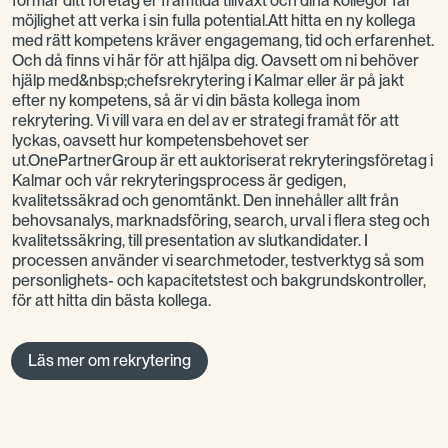
formar ditt företag er framtida tillväxt och dina kollegor får
möjlighet att verka i sin fulla potential.Att hitta en ny kollega
med rätt kompetens kräver engagemang, tid och erfarenhet.
Och då finns vi här för att hjälpa dig. Oavsett om ni behöver
hjälp med&nbsp;chefsrekrytering i Kalmar eller är på jakt
efter ny kompetens, så är vi din bästa kollega inom
rekrytering. Vi vill vara en del av er strategi framåt för att
lyckas, oavsett hur kompetensbehovet ser
ut.OnePartnerGroup är ett auktoriserat rekryteringsföretag i
Kalmar och vår rekryteringsprocess är gedigen,
kvalitetssäkrad och genomtänkt. Den innehåller allt från
behovsanalys, marknadsföring, search, urval i flera steg och
kvalitetssäkring, till presentation av slutkandidater. I
processen använder vi searchmetoder, testverktyg så som
personlighets- och kapacitetstest och bakgrundskontroller,
för att hitta din bästa kollega.
Läs mer om rekrytering