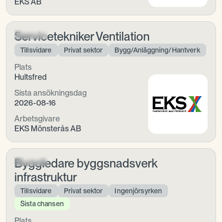
EKS AB
Servicetekniker Ventilation
Tillsvidare
Privat sektor
Bygg/Anläggning/Hantverk
Plats
Hultsfred
Sista ansökningsdag
2026-08-16
Arbetsgivare
EKS Mönsterås AB
Byggledare byggsnadsverk
infrastruktur
Tillsvidare
Privat sektor
Ingenjörsyrken
Sista chansen
Plats