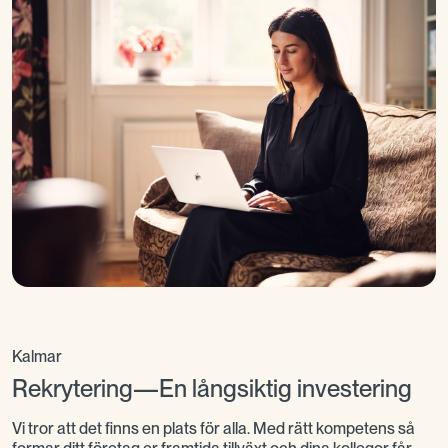
Så påbörjar vi vårt samarbete
För att hitta rätt kollega behöver vi först förstå vad
din verksamhet faktiskt behöver. Därför börjar vi
med ett samtal om rollen, teamet och kompetensen
du söker. Därefter rekommenderar vi ett upplägg
som passar din situation och skapar rätt
förutsättningar för att ni ska hitta er nästa kollega.
Kalmar
Rekrytering—En långsiktig investering
Vi tror att det finns en plats för alla. Med rätt kompetens så