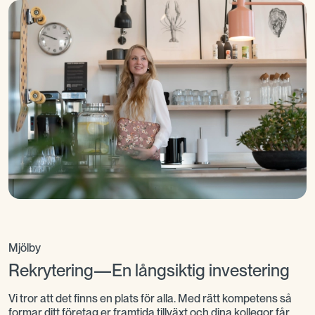
bemanning.
Så påbörjar vi vårt samarbete
För att hitta rätt kollega behöver vi först förstå vad
din verksamhet faktiskt behöver. Därför börjar vi
med ett samtal om rollen, teamet och kompetensen
du söker. Därefter rekommenderar vi ett upplägg
som passar din situation och skapar rätt
förutsättningar för att ni ska hitta er nästa kollega.
Mjölby
Rekrytering—En långsiktig investering
Vi tror att det finns en plats för alla. Med rätt kompetens så
formar ditt företag er framtida tillväxt och dina kollegor får