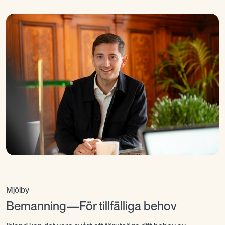
Mjölby
Bemanning—För tillfälliga behov