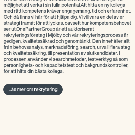
möjlighet att verka i sin fulla potential.Att hitta en ny kollega
med rätt kompetens kräver engagemang, tid och erfarenhet.
Och då finns vi här för att hjälpa dig. Vi vill vara en del av er
strategi framåt för att lyckas, oavsett hur kompetensbehovet
ser ut.OnePartnerGroup är ett auktoriserat
rekryteringsföretag i Mjölby och vår rekryteringsprocess är
gedigen, kvalitetssäkrad och genomtänkt. Den innehåller allt
från behovsanalys, marknadsföring, search, urval i flera steg
och kvalitetssäkring, till presentation av slutkandidater. I
processen använder vi searchmetoder, testverktyg så som
personlighets- och kapacitetstest och bakgrundskontroller,
för att hitta din bästa kollega.
Läs mer om rekrytering