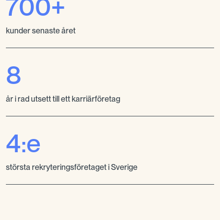
700+
kunder senaste året
8
år i rad utsett till ett karriärföretag
4:e
största rekryteringsföretaget i Sverige