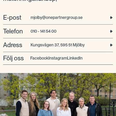
E-post
mjolby@onepartnergroup.se
Telefon
010 - 141 54 00
Adress
Kungsvägen 37, 595 51 Mjölby
Följ oss
facebook
instagram
LinkedIn