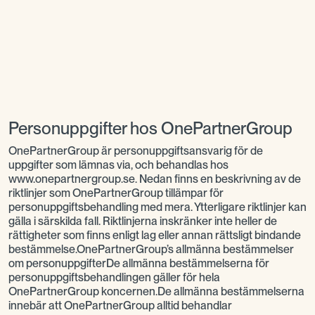
med OnePartnerGroup koncernen
förekommer i vissa fall att
personuppgifter överlämnas. Med
”personuppgifter” avses all slags
information som direkt eller indirekt kan
identifiera en i livet fysisk person.
Personuppgifter hos OnePartnerGroup
OnePartnerGroup är personuppgiftsansvarig för de
uppgifter som lämnas via, och behandlas hos
www.onepartnergroup.se. Nedan finns en beskrivning av de
riktlinjer som OnePartnerGroup tillämpar för
personuppgiftsbehandling med mera. Ytterligare riktlinjer kan
gälla i särskilda fall. Riktlinjerna inskränker inte heller de
rättigheter som finns enligt lag eller annan rättsligt bindande
bestämmelse.OnePartnerGroup’s allmänna bestämmelser
om personuppgifterDe allmänna bestämmelserna för
personuppgiftsbehandlingen gäller för hela
OnePartnerGroup koncernen.De allmänna bestämmelserna
innebär att OnePartnerGroup alltid behandlar