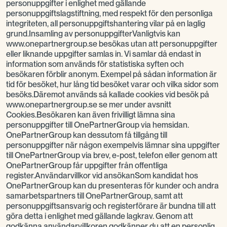
personuppgifter i enlighet med gällande
personuppgiftslagstiftning, med respekt för den personliga
integriteten, all personuppgiftshantering vilar på en laglig
grund.Insamling av personuppgifterVanligtvis kan
www.onepartnergroup.se besökas utan att personuppgifter
eller liknande uppgifter samlas in. Vi samlar då endast in
information som används för statistiska syften och
besökaren förblir anonym. Exempel på sådan information är
tid för besöket, hur lång tid besöket varar och vilka sidor som
besöks.Däremot används så kallade cookies vid besök på
www.onepartnergroup.se se mer under avsnitt
Cookies.Besökaren kan även frivilligt lämna sina
personuppgifter till OnePartnerGroup via hemsidan.
OnePartnerGroup kan dessutom få tillgång till
personuppgifter när någon exempelvis lämnar sina uppgifter
till OnePartnerGroup via brev, e-post, telefon eller genom att
OnePartnerGroup får uppgifter från offentliga
register.Användarvillkor vid ansökanSom kandidat hos
OnePartnerGroup kan du presenteras för kunder och andra
samarbetspartners till OnePartnerGroup, samt att
personuppgiftsansvarig och registerförare är bundna till att
göra detta i enlighet med gällande lagkrav. Genom att
godkänna användarvillkoren godkänner du att en personlig