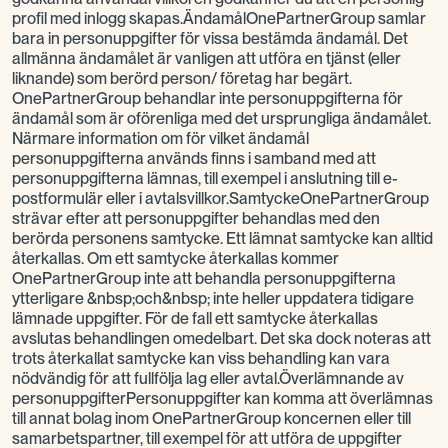
profil med inlogg skapas.ÄndamålOnePartnerGroup samlar
bara in personuppgifter för vissa bestämda ändamål. Det
allmänna ändamålet är vanligen att utföra en tjänst (eller
liknande) som berörd person/ företag har begärt.
OnePartnerGroup behandlar inte personuppgifterna för
ändamål som är oförenliga med det ursprungliga ändamålet.
Närmare information om för vilket ändamål
personuppgifterna används finns i samband med att
personuppgifterna lämnas, till exempel i anslutning till e-
postformulär eller i avtalsvillkor.SamtyckeOnePartnerGroup
strävar efter att personuppgifter behandlas med den
berörda personens samtycke. Ett lämnat samtycke kan alltid
återkallas. Om ett samtycke återkallas kommer
OnePartnerGroup inte att behandla personuppgifterna
ytterligare &nbsp;och&nbsp; inte heller uppdatera tidigare
lämnade uppgifter. För de fall ett samtycke återkallas
avslutas behandlingen omedelbart. Det ska dock noteras att
trots återkallat samtycke kan viss behandling kan vara
nödvändig för att fullfölja lag eller avtal.Överlämnande av
personuppgifterPersonuppgifter kan komma att överlämnas
till annat bolag inom OnePartnerGroup koncernen eller till
samarbetspartner, till exempel för att utföra de uppgifter