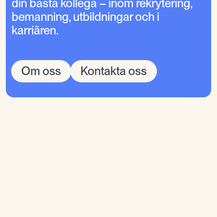
din bästa kollega – inom rekrytering,
bemanning, utbildningar och i
karriären.
Om oss
Kontakta oss