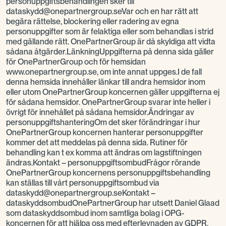
personuppgiftsbehandlingen sker till
dataskydd@onepartnergroup.seVar och en har rätt att
begära rättelse, blockering eller radering av egna
personuppgifter som är felaktiga eller som behandlas i strid
med gällande rätt. OnePartnerGroup är då skyldiga att vidta
sådana åtgärder.LänkningUppgifterna på denna sida gäller
för OnePartnerGroup och för hemsidan
www.onepartnergroup.se, om inte annat uppges.I de fall
denna hemsida innehåller länkar till andra hemsidor inom
eller utom OnePartnerGroup koncernen gäller uppgifterna ej
för sådana hemsidor. OnePartnerGroup svarar inte heller i
övrigt för innehållet på sådana hemsidor.Ändringar av
personuppgiftshanteringOm det sker förändringar i hur
OnePartnerGroup koncernen hanterar personuppgifter
kommer det att meddelas på denna sida. Rutiner för
behandling kan t ex komma att ändras om lagstiftningen
ändras.Kontakt – personuppgiftsombudFrågor rörande
OnePartnerGroup koncernens personuppgiftsbehandling
kan ställas till vårt personuppgiftsombud via
dataskydd@onepartnergroup.seKontakt –
dataskyddsombudOnePartnerGroup har utsett Daniel Glaad
som dataskyddsombud inom samtliga bolag i OPG-
koncernen för att hjälpa oss med efterlevnaden av GDPR.