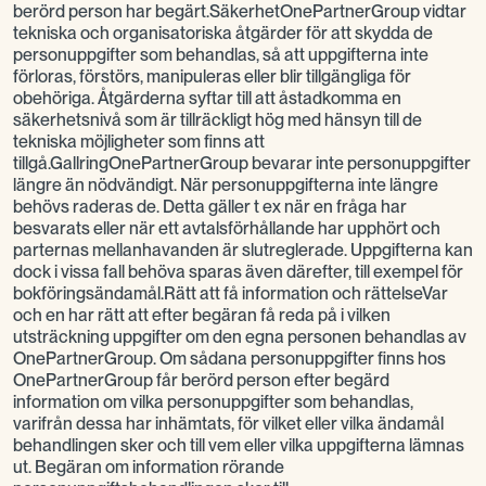
berörd person har begärt.SäkerhetOnePartnerGroup vidtar
tekniska och organisatoriska åtgärder för att skydda de
personuppgifter som behandlas, så att uppgifterna inte
förloras, förstörs, manipuleras eller blir tillgängliga för
obehöriga. Åtgärderna syftar till att åstadkomma en
säkerhetsnivå som är tillräckligt hög med hänsyn till de
tekniska möjligheter som finns att
tillgå.GallringOnePartnerGroup bevarar inte personuppgifter
längre än nödvändigt. När personuppgifterna inte längre
behövs raderas de. Detta gäller t ex när en fråga har
besvarats eller när ett avtalsförhållande har upphört och
parternas mellanhavanden är slutreglerade. Uppgifterna kan
dock i vissa fall behöva sparas även därefter, till exempel för
bokföringsändamål.Rätt att få information och rättelseVar
och en har rätt att efter begäran få reda på i vilken
utsträckning uppgifter om den egna personen behandlas av
OnePartnerGroup. Om sådana personuppgifter finns hos
OnePartnerGroup får berörd person efter begärd
information om vilka personuppgifter som behandlas,
varifrån dessa har inhämtats, för vilket eller vilka ändamål
behandlingen sker och till vem eller vilka uppgifterna lämnas
ut. Begäran om information rörande