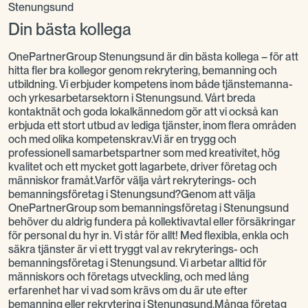
Stenungsund
Din bästa kollega
OnePartnerGroup Stenungsund är din bästa kollega – för att
hitta fler bra kollegor genom rekrytering, bemanning och
utbildning. Vi erbjuder kompetens inom både tjänstemanna-
och yrkesarbetarsektorn i Stenungsund. Vårt breda
kontaktnät och goda lokalkännedom gör att vi också kan
erbjuda ett stort utbud av lediga tjänster, inom flera områden
och med olika kompetenskrav.Vi är en trygg och
professionell samarbetspartner som med kreativitet, hög
kvalitet och ett mycket gott lagarbete, driver företag och
människor framåt.Varför välja vårt rekryterings- och
bemanningsföretag i Stenungsund?Genom att välja
OnePartnerGroup som bemanningsföretag i Stenungsund
behöver du aldrig fundera på kollektivavtal eller försäkringar
för personal du hyr in. Vi står för allt! Med flexibla, enkla och
säkra tjänster är vi ett tryggt val av rekryterings- och
bemanningsföretag i Stenungsund. Vi arbetar alltid för
människors och företags utveckling, och med lång
erfarenhet har vi vad som krävs om du är ute efter
bemanning eller rekrytering i Stenungsund.Många företag