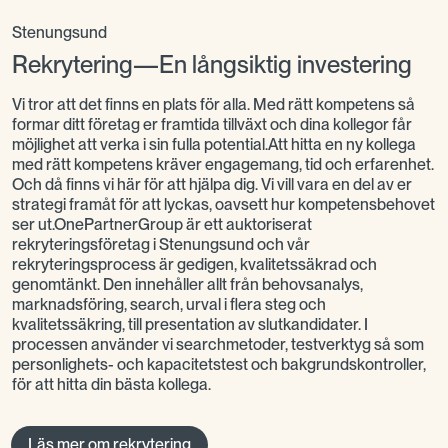
Stenungsund
Rekrytering—En långsiktig investering
Vi tror att det finns en plats för alla. Med rätt kompetens så
formar ditt företag er framtida tillväxt och dina kollegor får
möjlighet att verka i sin fulla potential.Att hitta en ny kollega
med rätt kompetens kräver engagemang, tid och erfarenhet.
Och då finns vi här för att hjälpa dig. Vi vill vara en del av er
strategi framåt för att lyckas, oavsett hur kompetensbehovet
ser ut.OnePartnerGroup är ett auktoriserat
rekryteringsföretag i Stenungsund och vår
rekryteringsprocess är gedigen, kvalitetssäkrad och
genomtänkt. Den innehåller allt från behovsanalys,
marknadsföring, search, urval i flera steg och
kvalitetssäkring, till presentation av slutkandidater. I
processen använder vi searchmetoder, testverktyg så som
personlighets- och kapacitetstest och bakgrundskontroller,
för att hitta din bästa kollega.
Läs mer om rekrytering