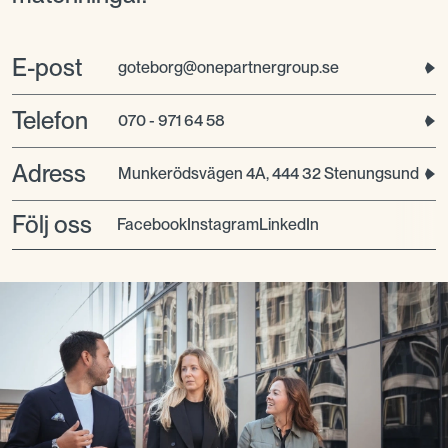
E-post
goteborg@onepartnergroup.se
Telefon
070 - 971 64 58
Adress
Munkerödsvägen 4A, 444 32 Stenungsund
Följ oss
facebook
instagram
LinkedIn