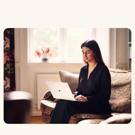
bemanning.
Så påbörjar vi vårt samarbete
För att hitta rätt kollega behöver vi först förstå vad
din verksamhet faktiskt behöver. Därför börjar vi
med ett samtal om rollen, teamet och kompetensen
du söker. Därefter rekommenderar vi ett upplägg
som passar din situation och skapar rätt
förutsättningar för att ni ska hitta er nästa kollega.