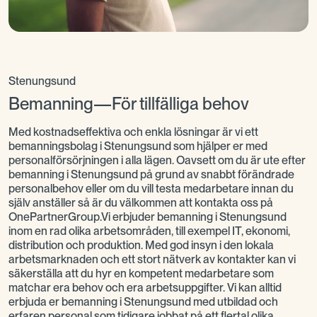
Stenungsund
Bemanning—För tillfälliga behov
Med kostnadseffektiva och enkla lösningar är vi ett
bemanningsbolag i Stenungsund som hjälper er med
personalförsörjningen i alla lägen. Oavsett om du är ute efter
bemanning i Stenungsund på grund av snabbt förändrade
personalbehov eller om du vill testa medarbetare innan du
själv anställer så är du välkommen att kontakta oss på
OnePartnerGroup.Vi erbjuder bemanning i Stenungsund
inom en rad olika arbetsområden, till exempel IT, ekonomi,
distribution och produktion. Med god insyn i den lokala
arbetsmarknaden och ett stort nätverk av kontakter kan vi
säkerställa att du hyr en kompetent medarbetare som
matchar era behov och era arbetsuppgifter. Vi kan alltid
erbjuda er bemanning i Stenungsund med utbildad och
erfaren personal som tidigare jobbat på ett flertal olika