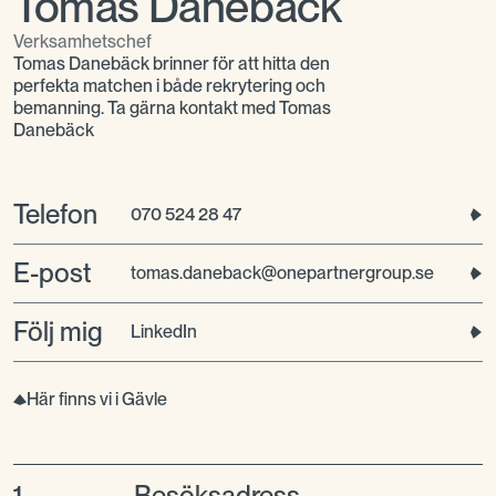
Tomas Danebäck
Verksamhetschef
Tomas Danebäck brinner för att hitta den
perfekta matchen i både rekrytering och
bemanning. Ta gärna kontakt med Tomas
Danebäck
Telefon
070 524 28 47
E-post
tomas.daneback@onepartnergroup.se
Följ mig
LinkedIn
Här finns vi i Gävle
1
Besöksadress