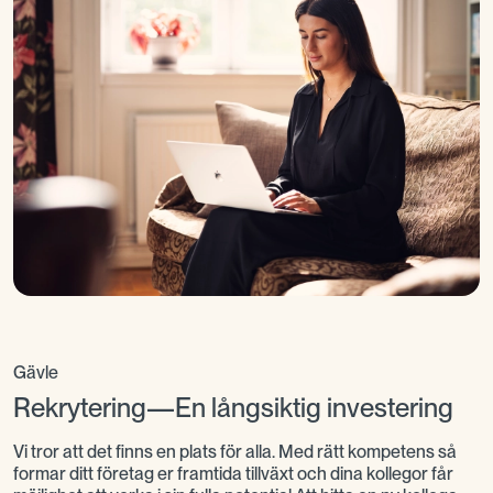
Så påbörjar vi vårt samarbete
För att hitta rätt kollega behöver vi först förstå vad
din verksamhet faktiskt behöver. Därför börjar vi
med ett samtal om rollen, teamet och kompetensen
du söker. Därefter rekommenderar vi ett upplägg
som passar din situation och skapar rätt
förutsättningar för att ni ska hitta er nästa kollega.
Gävle
Rekrytering—En långsiktig investering
Vi tror att det finns en plats för alla. Med rätt kompetens så
formar ditt företag er framtida tillväxt och dina kollegor får