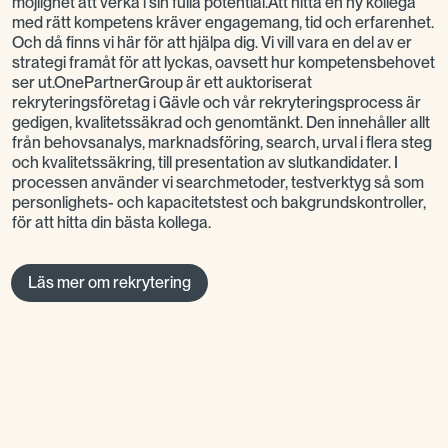
möjlighet att verka i sin fulla potential.Att hitta en ny kollega
med rätt kompetens kräver engagemang, tid och erfarenhet.
Och då finns vi här för att hjälpa dig. Vi vill vara en del av er
strategi framåt för att lyckas, oavsett hur kompetensbehovet
ser ut.OnePartnerGroup är ett auktoriserat
rekryteringsföretag i Gävle och vår rekryteringsprocess är
gedigen, kvalitetssäkrad och genomtänkt. Den innehåller allt
från behovsanalys, marknadsföring, search, urval i flera steg
och kvalitetssäkring, till presentation av slutkandidater. I
processen använder vi searchmetoder, testverktyg så som
personlighets- och kapacitetstest och bakgrundskontroller,
för att hitta din bästa kollega.
Läs mer om rekrytering