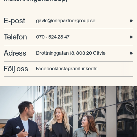
E-post
gavle@onepartnergroup.se
Telefon
070 - 524 28 47
Adress
Drottninggatan 18, 803 20 Gävle
Följ oss
facebook
instagram
LinkedIn