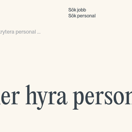
Sök jobb
Sök personal
rytera personal ...
er hyra person