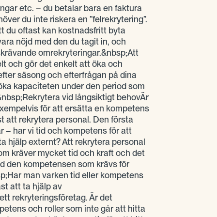
ingar etc. – du betalar bara en faktura
er du inte riskera en ”felrekrytering”.
t du oftast kan kostnadsfritt byta
vara nöjd med den du tagit in, och
skrävande omrekryteringar.&nbsp;Att
lt och gör det enkelt att öka och
efter säsong och efterfrågan på dina
n öka kapaciteten under den period som
&nbsp;Rekrytera vid långsiktigt behovÄr
exempelvis för att ersätta en kompetens
t att rekrytera personal. Den första
är – har vi tid och kompetens för att
 ta hjälp externt? Att rekrytera personal
om kräver mycket tid och kraft och det
ed den kompetensen som krävs för
sp;Har man varken tid eller kompetens
st att ta hjälp av
ett rekryteringsföretag. Är det
tens och roller som inte går att hitta