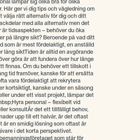
onal lämpar sig olika bra för olika
 Här ger vi dig tips och vägledning om
 välja rätt alternativ för dig och ditt
 nackdelar med alla alternativ men det
r är tidsaspekten – behöver du öka
ller på längre sikt? Beroende på vad ditt
d som är mest fördelaktigt, en anställd
er lång siktTiden är alltid en avgörande
över göra är att fundera över hur länge
finnas. Om du behöver ett tillskott i
ng tid framöver, kanske för att ersätta
ta vara fördelaktigt att rekrytera
r kortsiktigt, kanske under en säsong
ler under ett visst projekt, lämpar det
nbsp;Hyra personal – flexibelt vid
ller konsultÄr det ett tillfälligt behov,
nader upp till ett halvår, är det oftast
t är en smidig lösning som oftast är
ivare i det korta perspektivet.
 bemanningsföretaget som står för