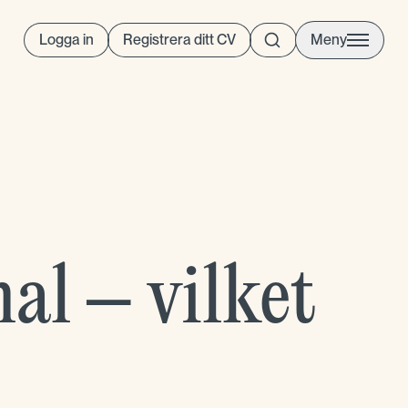
Logga in
Registrera ditt CV
Meny
al – vilket