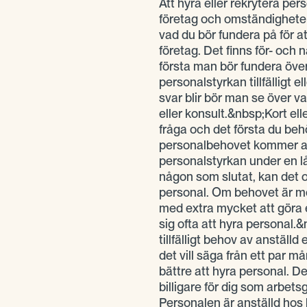
Att hyra eller rekrytera pers
företag och omständigheter.
vad du bör fundera på för att
företag. Det finns för- och
första man bör fundera öve
personalstyrkan tillfälligt e
svar blir bör man se över va
eller konsult.&nbsp;Kort ell
fråga och det första du beh
personalbehovet kommer att 
personalstyrkan under en lå
någon som slutat, kan det of
personal. Om behovet är me
med extra mycket att göra el
sig ofta att hyra personal.&
tillfälligt behov av anställd e
det vill säga från ett par må
bättre att hyra personal. De
billigare för dig som arbetsg
Personalen är anställd hos