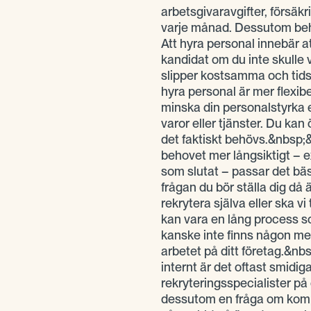
arbetsgivaravgifter, försäkr
varje månad. Dessutom behöv
Att hyra personal innebär at
kandidat om du inte skulle 
slipper kostsamma och tid
hyra personal är mer flexibe
minska din personalstyrka 
varor eller tjänster. Du ka
det faktiskt behövs.&nbsp;
behovet mer långsiktigt – 
som slutat – passar det bäs
frågan du bör ställa dig då 
rekrytera själva eller ska vi
kan vara en lång process s
kanske inte finns någon m
arbetet på ditt företag.&nb
internt är det oftast smidiga
rekryteringsspecialister på 
dessutom en fråga om kompe