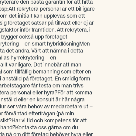
yterare den bästa garantin för att hitta
sp;Att rekrytera personal är ett billigare
 om det initialt kan upplevas som ett
ig företaget satsar på tillväxt eller ej är
faktor inför framtiden. Att rekrytera, i
l, bygger också upp företaget
rytering – en smart hybridlösningMen
ta det andra. Värt att nämna i detta
las hyrrekrytering – en
llt vanligare. Det innebär att man
l som tillfällig bemanning som efter en
bli anställd på företaget. En smidig form
arbetstagare får testa om man trivs
era personal eller hyra?För att komma
nställd eller en konsult är här några
g:Hur ser våra behov av medarbetare ut –
er förväntad efterfrågan (på min
sikt?Har vi tid och kompetens för att
n hand?Kontakta oss gärna om du
da på om ditt företag behöver hyra eller