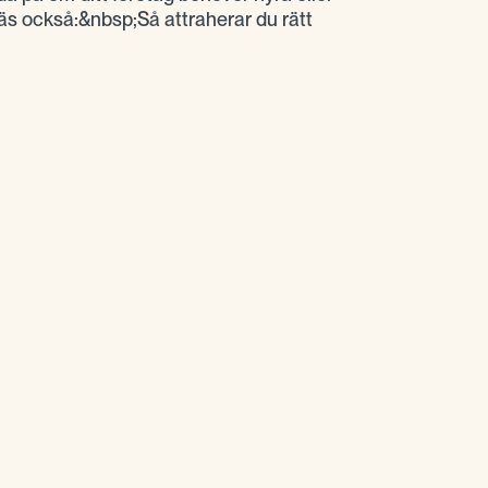
äs också:&nbsp;Så attraherar du rätt