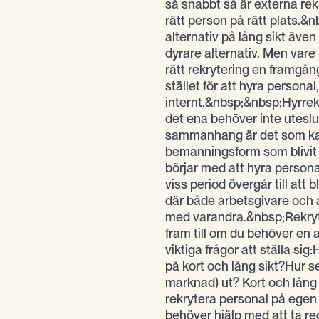
så snabbt så är externa rekr
rätt person på rätt plats.&nb
alternativ på lång sikt även
dyrare alternativ. Men vare s
rätt rekrytering en framgångs
stället för att hyra persona
internt.&nbsp;&nbsp;Hyrrek
det ena behöver inte uteslu
sammanhang är det som kal
bemanningsform som blivit a
börjar med att hyra persona
viss period övergår till att 
där både arbetsgivare och 
med varandra.&nbsp;Rekryt
fram till om du behöver en a
viktiga frågor att ställa si
på kort och lång sikt?Hur s
marknad) ut? Kort och lång 
rekrytera personal på ege
behöver hjälp med att ta re