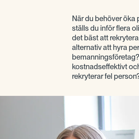
När du behöver öka 
ställs du inför flera o
det bäst att rekrytera
alternativ att hyra pe
bemanningsföretag? V
kostnadseffektivt o
rekryterar fel person