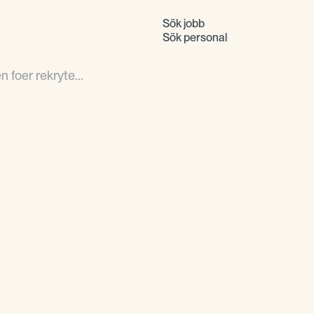
Sök jobb
Sök personal
 foer rekryte...
OnePartnerGroups r
alltid efter kundens
lämpliga kandidater, 
vis:utförande av be
positionenurval och i