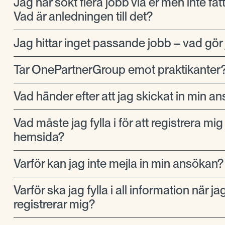
Jag har sökt flera jobb via er men inte fåt
Vad är anledningen till det?
Jag hittar inget passande jobb – vad gör
Tar OnePartnerGroup emot praktikanter
Vad händer efter att jag skickat in min a
Vad måste jag fylla i för att registrera mig
hemsida?
Varför kan jag inte mejla in min ansökan?
Varför ska jag fylla i all information när ja
registrerar mig?