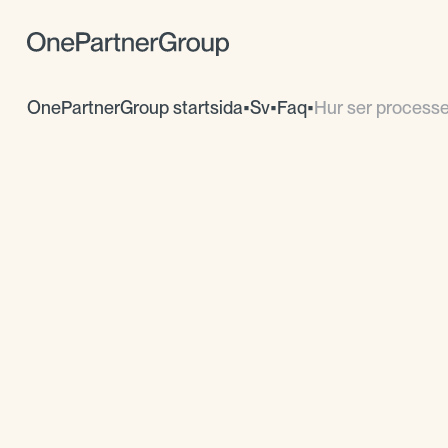
OnePartnerGroup startsida
•
Sv
•
Faq
•
Hur ser processen