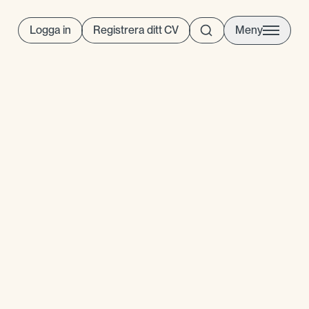
Logga in
Registrera ditt CV
Meny
ekryteringsprocess anpassas
 önskemål och behov av
men det ser ofta ut på följande
hovsanalysannonsering av
ntervjuerkvalitetssäkring av