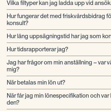
Vilka filtyper kan jag ladda upp vid ansö
Hur fungerar det med friskvårdsbidrag f
konsult?
Hur lång uppsägningstid har jag som kon
Hur tidsrapporterar jag?
Jag har frågor om min anställning – var v
mig?
När betalas min lön ut?
När får jag min lönespecifikation och var h
den?