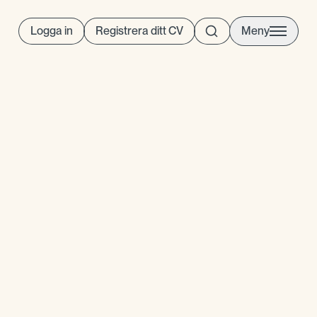
Logga in
Registrera ditt CV
Meny
ostnaden för en felrekrytering
nger den anställdas årslön.
 som en tyst men allvarlig fara
fekterna av en felrekrytering
kad produktivitet till negativ