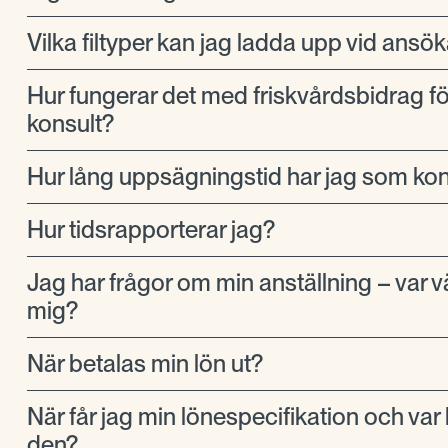
Vilka filtyper kan jag ladda upp vid ansö
Hur fungerar det med friskvårdsbidrag f
konsult?
Hur lång uppsägningstid har jag som kon
Hur tidsrapporterar jag?
Jag har frågor om min anställning – var v
mig?
När betalas min lön ut?
När får jag min lönespecifikation och var h
den?