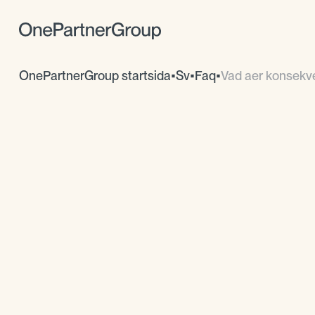
OnePartnerGroup startsida
•
Sv
•
Faq
•
Vad aer konsekven