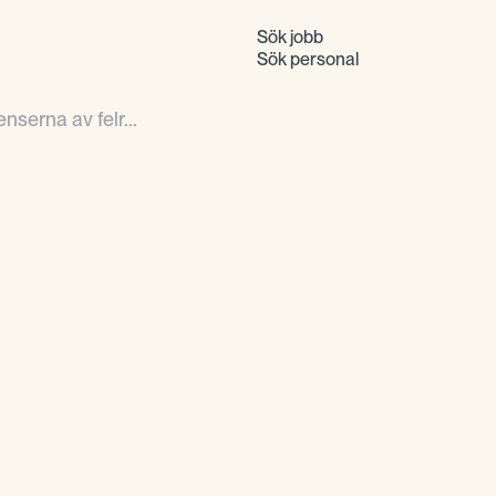
Sök jobb
Sök personal
serna av felr...
Forskning visar att k
kan uppgå till 2,5 gå
Felrekryteringar står
för organisationer. Ef
sträcker sig från mins