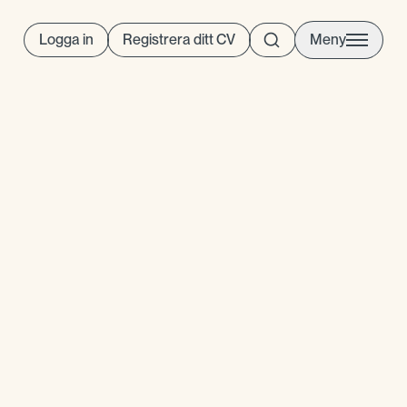
Logga in
Registrera ditt CV
Meny
gt att stanna mellan 3–5 år på
nte trivs på din arbetsplats
a för att. Du ska inte heller
, om det är så att du trivs