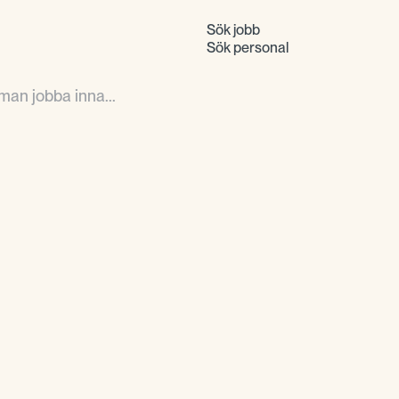
Sök jobb
Sök personal
man jobba inna...
Det brukar vara vanli
ett jobb. Men om du i
ska du inte stanna bar
byta jobb bara för att
väldigt bra.