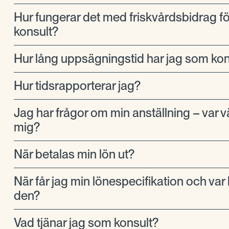
Hur fungerar det med friskvårdsbidrag f
konsult?
Hur lång uppsägningstid har jag som kon
Hur tidsrapporterar jag?
Jag har frågor om min anställning – var v
mig?
När betalas min lön ut?
När får jag min lönespecifikation och var h
den?
Vad tjänar jag som konsult?