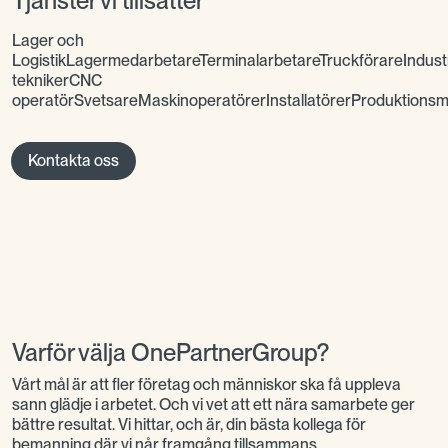
Tjänster vi tillsätter
Lager och
LogistikLagermedarbetareTerminalarbetareTruckförareIndu
teknikerCNC
operatörSvetsareMaskinoperatörerInstallatörerProduktions
Kontakta oss
Varför välja OnePartnerGroup?
Vårt mål är att fler företag och människor ska få uppleva
sann glädje i arbetet. Och vi vet att ett nära samarbete ger
bättre resultat. Vi hittar, och är, din bästa kollega för
bemanning där vi når framgång tillsammans.