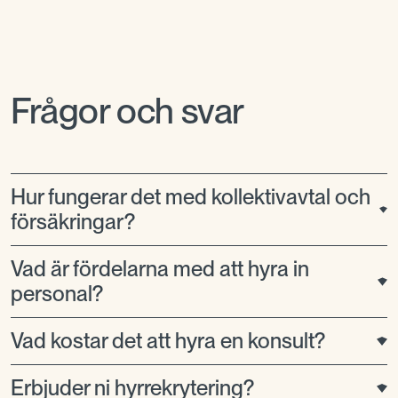
Frågor och svar
Hur fungerar det med kollektivavtal och
försäkringar?
Vad är fördelarna med att hyra in
Alla våra konsulter är försäkrade via oss och
vi har självklart kollektivavtal.
personal?
Läs mer
Vad kostar det att hyra en konsult?
Det finns flera fördelar med att ta hjälp av ett
bemanningsföretag. Det är bland annat en
flexibel och kostnadseffektiv lösning, det
Erbjuder ni hyrrekrytering?
Priset på att hyra en konsult varierar
sparar din tid och bidrar med mångfald på din