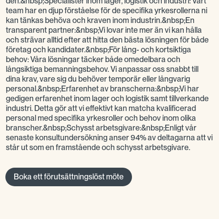
den.&nbsp;Specialister inom lager, logistik och industri: Vårt
team har en djup förståelse för de specifika yrkesrollerna ni
kan tänkas behöva och kraven inom industrin.&nbsp;En
transparent partner:&nbsp;Vi lovar inte mer än vi kan hålla
och strävar alltid efter att hitta den bästa lösningen för både
företag och kandidater.&nbsp;För lång- och kortsiktiga
behov: Våra lösningar täcker både omedelbara och
långsiktiga bemanningsbehov. Vi anpassar oss snabbt till
dina krav, vare sig du behöver temporär eller långvarig
personal.&nbsp;Erfarenhet av branscherna:&nbsp;Vi har
gedigen erfarenhet inom lager och logistik samt tillverkande
industri. Detta gör att vi effektivt kan matcha kvalificerad
personal med specifika yrkesroller och behov inom olika
branscher.&nbsp;Schysst arbetsgivare:&nbsp;Enligt vår
senaste konsultundersökning anser 94% av deltagarna att vi
står ut som en framstående och schysst arbetsgivare.
Boka ett förutsättningslöst möte