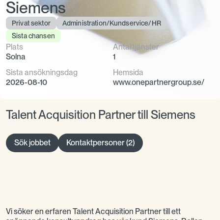
Siemens
Privat sektor
Administration/Kundservice/HR
Sista chansen
Plats
Antal tjänster
Solna
1
Sista ansökningsdag
Hemsida
2026-08-10
www.onepartnergroup.se/
Talent Acquisition Partner till Siemens
Sök jobbet
Kontaktpersoner (2)
Vi söker en erfaren Talent Acquisition Partner till ett