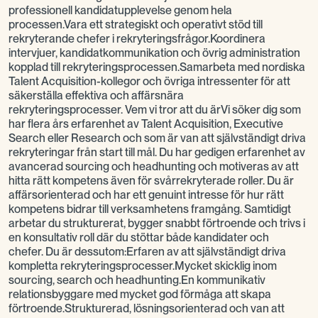
professionell kandidatupplevelse genom hela
processen.Vara ett strategiskt och operativt stöd till
rekryterande chefer i rekryteringsfrågor.Koordinera
intervjuer, kandidatkommunikation och övrig administration
kopplad till rekryteringsprocessen.Samarbeta med nordiska
Talent Acquisition-kollegor och övriga intressenter för att
säkerställa effektiva och affärsnära
rekryteringsprocesser. Vem vi tror att du ärVi söker dig som
har flera års erfarenhet av Talent Acquisition, Executive
Search eller Research och som är van att självständigt driva
rekryteringar från start till mål. Du har gedigen erfarenhet av
avancerad sourcing och headhunting och motiveras av att
hitta rätt kompetens även för svårrekryterade roller. Du är
affärsorienterad och har ett genuint intresse för hur rätt
kompetens bidrar till verksamhetens framgång. Samtidigt
arbetar du strukturerat, bygger snabbt förtroende och trivs i
en konsultativ roll där du stöttar både kandidater och
chefer. Du är dessutom:Erfaren av att självständigt driva
kompletta rekryteringsprocesser.Mycket skicklig inom
sourcing, search och headhunting.En kommunikativ
relationsbyggare med mycket god förmåga att skapa
förtroende.Strukturerad, lösningsorienterad och van att