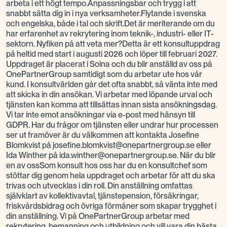
arbeta i ett högt tempo.Anpassningsbar och trygg i att
snabbt sätta dig in i nya verksamheter.Flytande i svenska
och engelska, både i tal och skrift.Det är meriterande om du
har erfarenhet av rekrytering inom teknik-, industri- eller IT-
sektorn. Nyfiken på att veta mer?Detta är ett konsultuppdrag
på heltid med start i augusti 2026 och löper till februari 2027.
Uppdraget är placerat i Solna och du blir anställd av oss på
OnePartnerGroup samtidigt som du arbetar ute hos vår
kund. I konsultvärlden går det ofta snabbt, så vänta inte med
att skicka in din ansökan. Vi arbetar med löpande urval och
tjänsten kan komma att tillsättas innan sista ansökningsdag.
Vi tar inte emot ansökningar via e-post med hänsyn till
GDPR. Har du frågor om tjänsten eller undrar hur processen
ser ut framöver är du välkommen att kontakta Josefine
Blomkvist på josefine.blomkvist@onepartnergroup.se eller
Ida Winther på ida.winther@onepartnergroup.se. När du blir
en av ossSom konsult hos oss har du en konsultchef som
stöttar dig genom hela uppdraget och arbetar för att du ska
trivas och utvecklas i din roll. Din anställning omfattas
självklart av kollektivavtal, tjänstepension, försäkringar,
friskvårdsbidrag och övriga förmåner som skapar trygghet i
din anställning. Vi på OnePartnerGroup arbetar med
rekrytering, bemanning och utbildning och vill vara din bästa