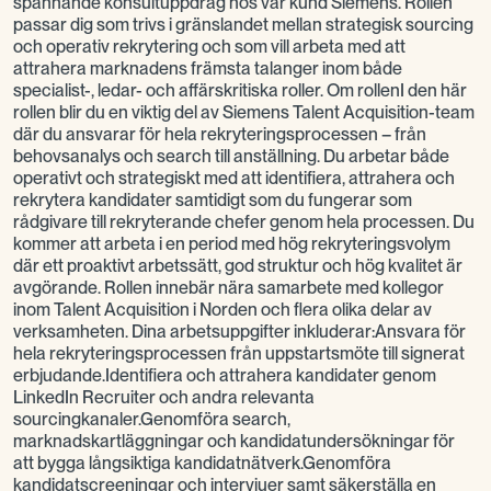
spännande konsultuppdrag hos vår kund Siemens. Rollen
passar dig som trivs i gränslandet mellan strategisk sourcing
och operativ rekrytering och som vill arbeta med att
attrahera marknadens främsta talanger inom både
specialist-, ledar- och affärskritiska roller. Om rollenI den här
rollen blir du en viktig del av Siemens Talent Acquisition-team
där du ansvarar för hela rekryteringsprocessen – från
behovsanalys och search till anställning. Du arbetar både
operativt och strategiskt med att identifiera, attrahera och
rekrytera kandidater samtidigt som du fungerar som
rådgivare till rekryterande chefer genom hela processen. Du
kommer att arbeta i en period med hög rekryteringsvolym
där ett proaktivt arbetssätt, god struktur och hög kvalitet är
avgörande. Rollen innebär nära samarbete med kollegor
inom Talent Acquisition i Norden och flera olika delar av
verksamheten. Dina arbetsuppgifter inkluderar:Ansvara för
hela rekryteringsprocessen från uppstartsmöte till signerat
erbjudande.Identifiera och attrahera kandidater genom
LinkedIn Recruiter och andra relevanta
sourcingkanaler.Genomföra search,
marknadskartläggningar och kandidatundersökningar för
att bygga långsiktiga kandidatnätverk.Genomföra
kandidatscreeningar och intervjuer samt säkerställa en