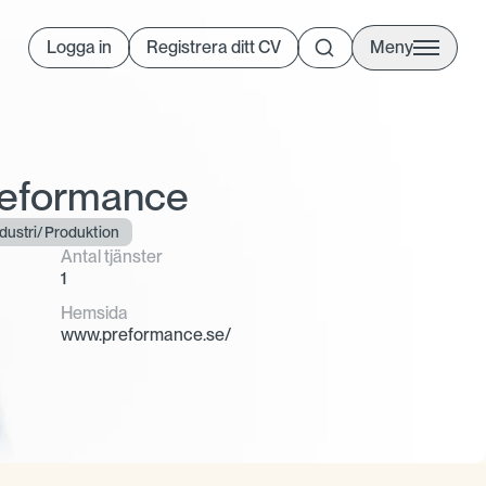
Logga in
Registrera ditt CV
Meny
 Preformance
dustri/Produktion
Antal tjänster
1
Hemsida
www.preformance.se/