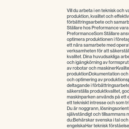
Vill du arbeta i en teknisk och v
produktion, kvalitet och effektiv
förbättringsarbete och samarbe
Ställare hos Preformance vara n
PreformanceSom Ställare ansvar
optimera produktionen i företa
ett nära samarbete med operatö
verksamheten för att säkerstäl
kvalitet. Dina huvudsakliga arb
och igångkörning av formspru
av robotar och maskinerKvalite
produktionDokumentation och r
och optimering av produktions
deltagande i förbättringsarbete
säkerställa produktkvalitet, go
maskinparken används på ett ef
ett tekniskt intresse och som tr
Du är noggrann, lösningsorien
självständigt och tillsammans me
du:Behärskar svenska i tal och
engelskaHar teknisk förståelse