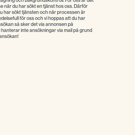
agning och bakgrundskontroll. För oss är det
lse när du har sökt en tjänst hos oss. Därför
 du har sökt tjänsten och när processen är
delsefull för oss och vi hoppas att du har
ansökan så sker det via annonsen på
hanterar inte ansökningar via mail på grund
ansökan!