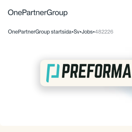
OnePartnerGroup startsida
•
Sv
•
Jobs
•
482226