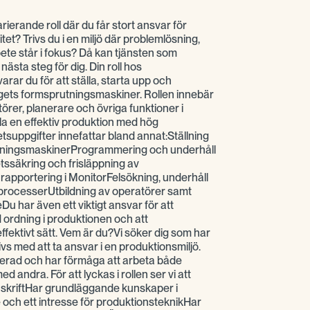
arierande roll där du får stort ansvar för
itet? Trivs du i en miljö där problemlösning,
te står i fokus? Då kan tjänsten som
ästa steg för dig. Din roll hos
ar du för att ställa, starta upp och
gets formsprutningsmaskiner. Rollen innebär
rer, planerare och övriga funktioner i
la en effektiv produktion med hög
etsuppgifter innefattar bland annat:Ställning
tningsmaskinerProgrammering och underhåll
tssäkring och frisläppning av
apportering i MonitorFelsökning, underhåll
processerUtbildning av operatörer samt
Du har även ett viktigt ansvar för att
d ordning i produktionen och att
fektivt sätt. Vem är du?Vi söker dig som har
ivs med att ta ansvar i en produktionsmiljö.
terad och har förmåga att arbeta både
d andra. För att lyckas i rollen ser vi att
 skriftHar grundläggande kunskaper i
 och ett intresse för produktionsteknikHar