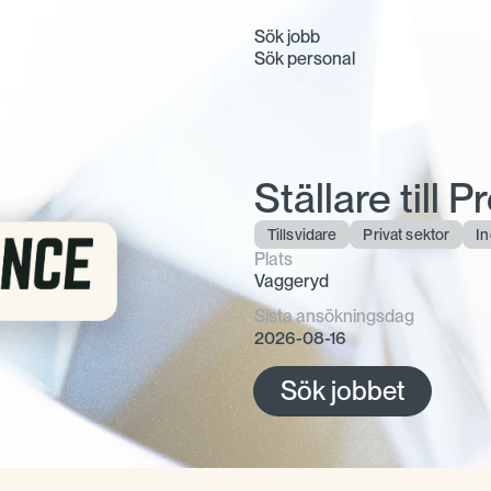
Sök jobb
Sök personal
Ställare till
Tillsvidare
Privat sektor
In
Plats
Vaggeryd
Sista ansökningsdag
2026-08-16
Sök jobbet