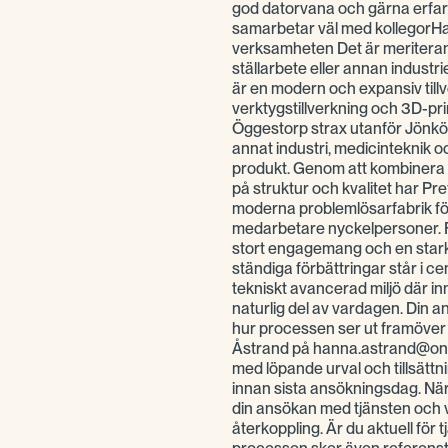
god datorvana och gärna erfa
samarbetar väl med kollegorHar 
verksamheten Det är meriteran
ställarbete eller annan indus
är en modern och expansiv till
verktygstillverkning och 3D-pri
Öggestorp strax utanför Jönkö
annat industri, medicinteknik oc
produkt. Genom att kombinera er
på struktur och kvalitet har P
moderna problemlösarfabrik fö
medarbetare nyckelpersoner. F
stort engagemang och en stark
ständiga förbättringar står i ce
tekniskt avancerad miljö där i
naturlig del av vardagen. Din 
hur processen ser ut framöver
Åstrand på hanna.astrand@onep
med löpande urval och tillsättnin
innan sista ansökningsdag. När 
din ansökan med tjänsten och vi 
återkoppling. Är du aktuell för 