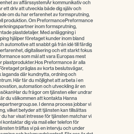
renhet av affärssystemÄr kommunikativ och
ett driv att utveckla både dig själv och
de om du har erfarenhet av formsprutning,
triell produktion. Om PreformancePreformance
verkningspartner inom formsprutning,
ntade plastdetaljer. Med anläggning i
ping hjälper företaget kunder inom bland
h automotive att snabbt gå från idé till färdig
farenhet, digitalisering och ett starkt fokus
reformance som mål att vara Europas mest
r plastprodukter.Hos Preformance är alla
öretaget präglas av korta beslutsvägar,
 laganda där kundnytta, ordning och
ntrum. Här får du möjlighet att arbeta i en
nnovation, automation och utveckling är en
ansökanHar du frågor om tjänsten eller undrar
 är du välkommen att kontakta Hanna
artnergroup.se. I denna process jobbar vi
g, vilket betyder att tjänsten kan tillsättas
du har visat intresse för tjänsten matchar vi
kontaktar dig via mail eller telefon för
tjänsten träffas vi på en intervju och under