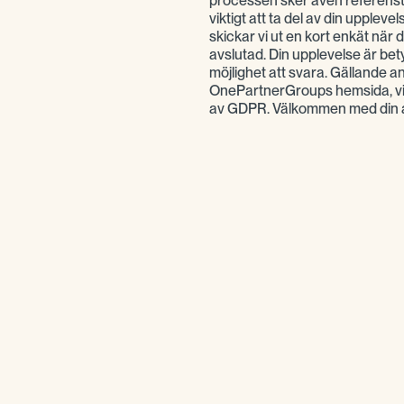
processen sker även referenst
viktigt att ta del av din uppleve
skickar vi ut en kort enkät när
avslutad. Din upplevelse är bety
möjlighet att svara. Gällande 
OnePartnerGroups hemsida, vi 
av GDPR. Välkommen med din 