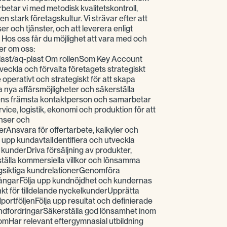
betar vi med metodisk kvalitetskontroll,
stark företagskultur. Vi strävar efter att
r och tjänster, och att leverera enligt
Hos oss får du möjlighet att vara med och
er om oss:
last/aq-plast Om rollenSom Key Account
veckla och förvalta företagets strategiskt
 operativt och strategiskt för att skapa
era nya affärsmöjligheter och säkerställa
ens främsta kontaktperson och samarbetar
vice, logistik, ekonomi och produktion för att
anser och
rAnsvara för offertarbete, kalkyler och
a upp kundavtalIdentifiera och utveckla
a kunderDriva försäljning av produkter,
tälla kommersiella villkor och lönsamma
ngsiktiga kundrelationerGenomföra
ngarFölja upp kundnöjdhet och kundernas
t för tilldelande nyckelkunderUpprätta
ortföljenFölja upp resultat och definierade
undfordringarSäkerställa god lönsamhet inom
omHar relevant eftergymnasial utbildning