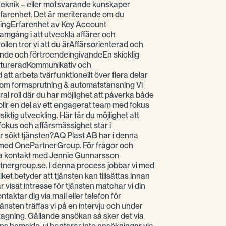
r teknik – eller motsvarande kunskaper
farenhet. Det är meriterande om du
ningErfarenhet av Key Account
ång i att utveckla affärer och
rollen tror vi att du ärAffärsorienterad och
ande och förtroendeingivandeEn skicklig
uktureradKommunikativ och
t arbeta tvärfunktionellt över flera delar
om formsprutning & automatstansning Vi
al roll där du har möjlighet att påverka både
blir en del av ett engagerat team med fokus
iktig utveckling. Här får du möjlighet att
okus och affärsmässighet står i
r sökt tjänsten?AQ Plast AB har i denna
a med OnePartnerGroup. För frågor och
ta kontakt med Jennie Gunnarsson
nergroup.se. I denna process jobbar vi med
ilket betyder att tjänsten kan tillsättas innan
 visat intresse för tjänsten matchar vi din
aktar dig via mail eller telefon för
tjänsten träffas vi på en intervju och under
agning. Gällande ansökan så sker det via