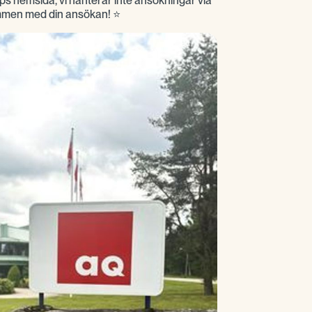
hemsida, vi hanterar inte ansökningar via
mmen med din ansökan! ⭐