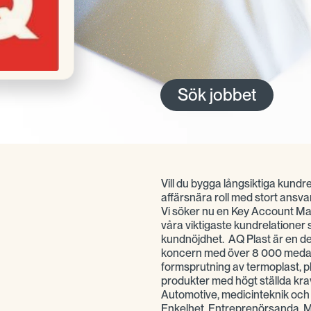
Sök jobbet
Vill du bygga långsiktiga kundr
affärsnära roll med stort ansvar
Vi söker nu en Key Account Ma
våra viktigaste kundrelationer sa
kundnöjdhet. AQ Plast är en de
koncern med över 8 000 medarbe
formsprutning av termoplast, p
produkter med högt ställda kra
Automotive, medicinteknik och 
Enkelhet, Entreprenörsanda, Mo