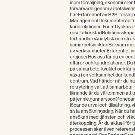
inom försäljning, ekonomi elle
förvärvade genom arbetslivser
har:Erfarenhet av B2B-försälj
ManagementDokumenterad framg
kundrelationer För att lyckas i 
resultatinriktadRelationsskap
förhandlareAnalytisk och str
samarbetsinriktadBekväm med at
av verksamhetenErfarenhet in
erbjuderHos oss får du en centr
affärer och kundrelationer. Du 
på samarbete, kvalitet och långs
växa i en verksamhet där kundf
centrum. Vad händer när du ha
rekrytering valt att samarbet
liknande är du välkommen att 
på jennie.gunnarsson@onepart
löpande urval och tillsättning, v
sista ansökningsdag. När du har
ansökan med tjänsten och vi kont
återkoppling. Är du aktuell för 
processen sker även referenst