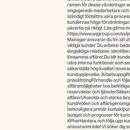
ramen för dessa värderingar ar
engagerade medarbetare och en 
ständigt förbättra våra processe
kundernas höga förväntningar. 
påverka på riktigt. Läs gärna m
https://www.aqgroup.com/sv/p
Manager ansvarar du för att ut
viktiga kunder. Du arbetar både
långsiktiga relationer, identifi
lönsamma affärer.Du blir kund
nära interna funktioner som ser
säkerställa hög kvalitet i lever
kundupplevelse. Arbetsuppgifte
prissättningFörhandla och följ
affärsmöjligheter hos befintlig
reservdelar och tjänsterSäkers
affärerUtveckla och stärka lå
kundmöten och affärsgenomgå
behovAgera primär kontaktpunk
budget och prognoser för kundp
KPI:erHantera och följa upp k
ansvarsområdet Vi söker dig s