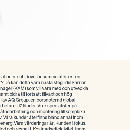
elationer och driva lönsamma affärer i en
? Då kan detta vara nästa steg i din karriär.
nager (KAM) som vill vara med och utveckla
mt bidra till fortsatt tillväxt och hög
l av AQ Group, en börsnoterad global
tare i 17 länder. Vi är specialister på
låtbearbetning och montering till komplexa
v. Våra kunder återfinns bland annat inom
energi.Våra värderingar är: Kunden i fokus,
d och respekt, Kostnadseffektivitet. Inom