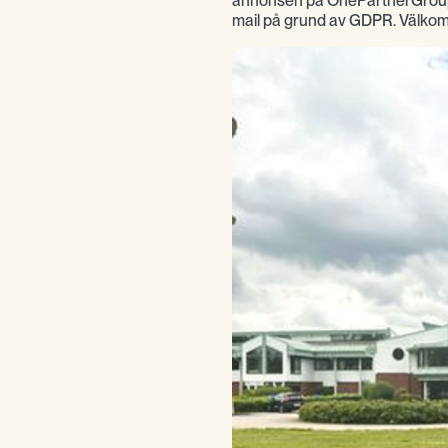
annonsen på OnePartnerGroups 
mail på grund av GDPR. Välko