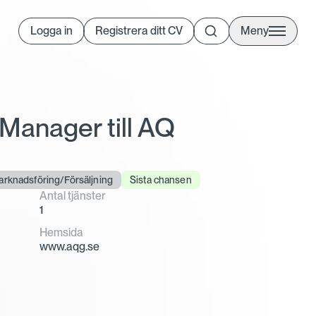
Logga in
Registrera ditt CV
Meny
Manager till AQ
rknadsföring/Försäljning
Sista chansen
Antal tjänster
1
Hemsida
www.aqg.se