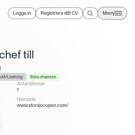
Logga in
Registrera ditt CV
Meny
ef till
n
hef/Ledning
Sista chansen
Antal tjänster
1
Hemsida
www.storsjocupen.com/