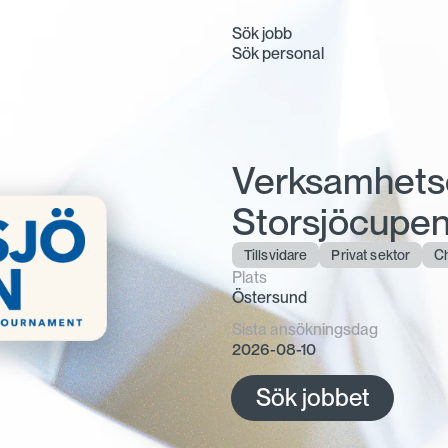
Sök jobb
Sök personal
Verksamhetsch
Storsjöcupe
Tillsvidare
Privat sektor
C
Plats
Östersund
Sista ansökningsdag
2026-08-10
Sök jobbet