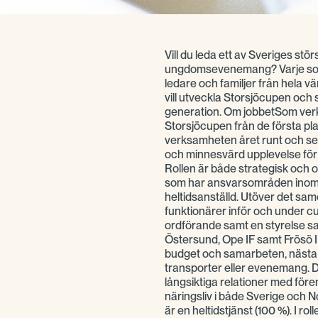
Vill du leda ett av Sveriges st
ungdomsevenemang? Varje somm
ledare och familjer från hela 
vill utveckla Storsjöcupen och
generation. Om jobbetSom ver
Storsjöcupen från de första plan
verksamheten året runt och ser t
och minnesvärd upplevelse för 
Rollen är både strategisk och 
som har ansvarsområden inom S
heltidsanställd. Utöver det sam
funktionärer inför och under c
ordförande samt en styrelse s
Östersund, Ope IF samt Frösö I
budget och samarbeten, nästa 
transporter eller evenemang. 
långsiktiga relationer med för
näringsliv i både Sverige och 
är en heltidstjänst (100 %). I ro