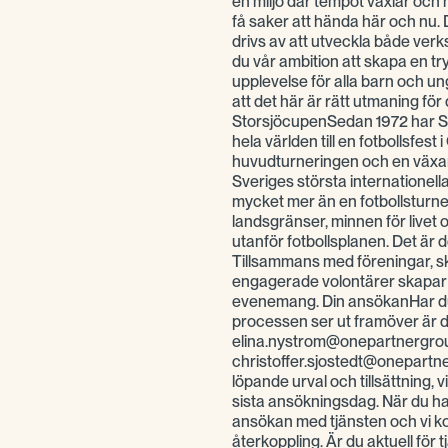
en miljö där tempot växlar och 
få saker att hända här och nu. 
drivs av att utveckla både ver
du vår ambition att skapa en t
upplevelse för alla barn och u
att det här är rätt utmaning f
StorsjöcupenSedan 1972 har S
hela världen till en fotbollsfest
huvudturneringen och en växand
Sveriges största internatione
mycket mer än en fotbollsturn
landsgränser, minnen för livet
utanför fotbollsplanen. Det är d
Tillsammans med föreningar, sk
engagerade volontärer skapar v
evenemang. Din ansökanHar du 
processen ser ut framöver är 
elina.nystrom@onepartnergroup.
christoffer.sjostedt@onepartn
löpande urval och tillsättning, v
sista ansökningsdag. När du har
ansökan med tjänsten och vi kont
återkoppling. Är du aktuell för 