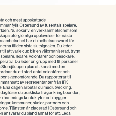
örsta och mest uppskattade
ar fylls Östersund av tusentals spelare,
världen. Nu söker vi en verksamhetschef som
 skapa oförglömliga upplevelser för nästa
ksamhetschef har du helhetsansvaret för
erna till den sista slutsignalen. Du leder
ill att varje cup blir en välorganiserad, trygg
spelare, ledare, volontärer och besökare.
operativ. Du leder en grupp med 18 personer
torsjöcupen plus ett kansli med en
ordnar du ett stort antal volontärer och
upens genomförande. Du rapporterar till
ammansatt av representanter från IFK
F. Ena dagen arbetar du med utveckling,
dag löser du praktiska frågor kring boenden,
Du har många kontaktytor och bygger
eningar, kommuner, skolor, partners och
Norge. Tjänsten är placerad i Östersund och
llen ansvarar du bland annat för att: Leda