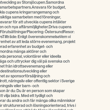
utveckling av Storsjöcupen.Samordna
amarbetspartners.Ansvara för budget,
ckla cupens kringarrangemang och
siktiga samarbeten med föreningar,
varar för att utveckla cupens intäkter
n och nya affärsmöjligheter.Driva cupens
xt.FörutsättningarPlacering: ÖstersundResor:
Tillträde: Enligt överenskommelseVem vi
renhet av att leda större evenemang, projekt
erad erfarenhet av budget- och
samordna många aktörer och
eda personal, volontärer eller ideella
åga och uttrycker dig väl på svenska och
et från idrottsevenemang eller
estinationsutveckling eller
t av sponsorförsäljning och
tt, näringsliv eller offentlig sektor i Sverige
ingsliv eller barn- och
n är du: Du är en person som skapar
 vilja bidra. Med ett tydligt och
rar du andra och får många olika människor
 strukturerad och lösningsorienterad, trivs i