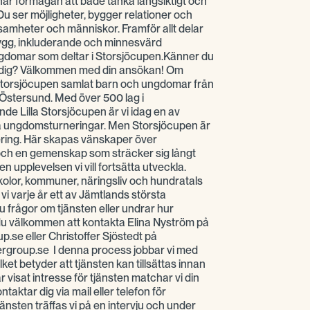
har förmågan att både tänka långsiktigt och
Du ser möjligheter, bygger relationer och
ksamheter och människor. Framför allt delar
rygg, inkluderande och minnesvärd
ngdomar som deltar i Storsjöcupen.Känner du
ör dig? Välkommen med din ansökan! Om
torsjöcupen samlat barn och ungdomar från
 i Östersund. Med över 500 lag i
e Lilla Storsjöcupen är vi idag en av
lla ungdomsturneringar. Men Storsjöcupen är
ering. Här skapas vänskaper över
 och en gemenskap som sträcker sig långt
en upplevelsen vi vill fortsätta utveckla.
olor, kommuner, näringsliv och hundratals
i varje år ett av Jämtlands största
frågor om tjänsten eller undrar hur
du välkommen att kontakta Elina Nyström på
se eller Christoffer Sjöstedt på
ergroup.se I denna process jobbar vi med
ilket betyder att tjänsten kan tillsättas innan
 visat intresse för tjänsten matchar vi din
aktar dig via mail eller telefon för
tjänsten träffas vi på en intervju och under