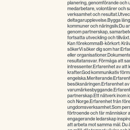
planering, genomförande och 
medarbetare, volontärer och s
verksamhet och resultat.Utve
deltagarupplevelse.Bygga lång
kommuner och näringsliv.Du ans
genom partnerskap, samarbete
fortsatta utveckling och tillvä
Kan förekommaB-körkort: Krävs
sökerVi söker dig som har:Erfa
eller organisationer.Dokument
resultatansvar. Förmåga att 
intressenter.Erfarenhet av att l
krafter.God kommunikativ förm
engelska.Meriterande:Erfarenh
besöksnäringen.Erfarenhet av d
varumärkesbyggande.Erfarenhe
partnerskap.Ett nätverk inom idro
och Norge.Erfarenhet från fören
ungdomsverksamhet.Som perso
förtroende och får människor att
engagerande ledarskap inspire
att arbeta mot samma mål. Du är