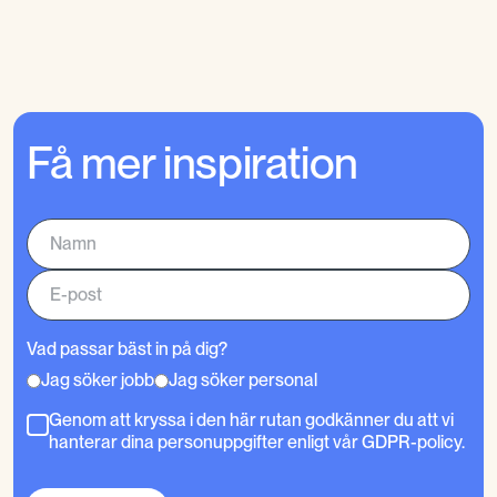
Få mer inspiration
Vad passar bäst in på dig?
Jag söker jobb
Jag söker personal
Genom att kryssa i den här rutan godkänner du att vi
hanterar dina personuppgifter enligt vår GDPR-policy.