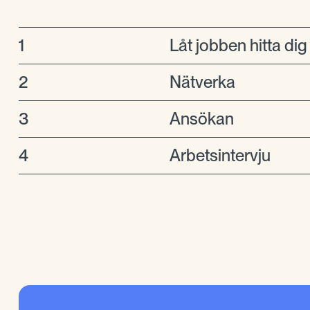
1
Låt jobben hitta dig
2
Nätverka
3
Ansökan
4
Arbetsintervju