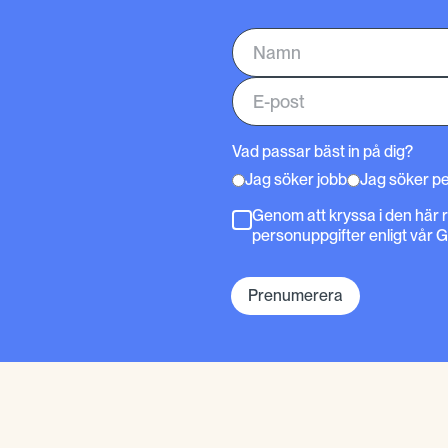
Vad passar bäst in på dig?
Jag söker jobb
Jag söker p
Genom att kryssa i den här 
personuppgifter enligt vår 
Prenumerera