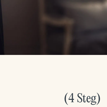
(
4
Steg
)