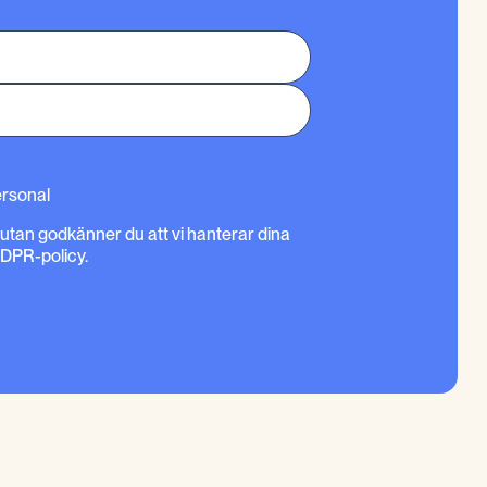
ersonal
rutan godkänner du att vi hanterar dina
GDPR-policy.