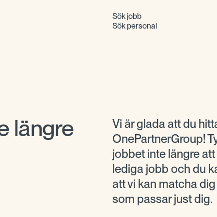
Sök jobb
Sök personal
e längre
Vi är glada att du hitta
OnePartnerGroup! Tyv
jobbet inte längre at
lediga jobb och du ka
att vi kan matcha di
som passar just dig.