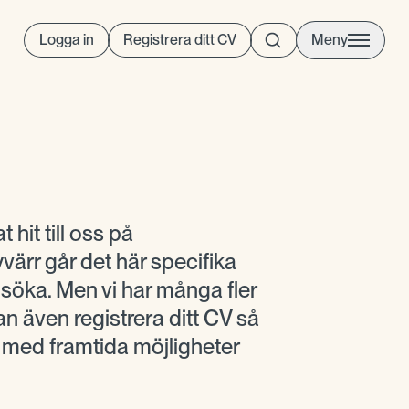
Logga in
Registrera ditt CV
Meny
t hit till oss på
ärr går det här specifika
t söka. Men vi har många fler
n även registrera ditt CV så
g med framtida möjligheter