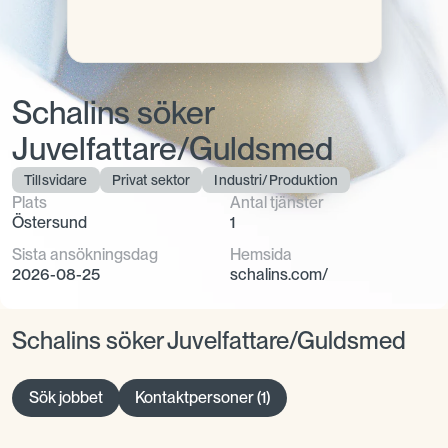
Schalins söker
Juvelfattare/Guldsmed
Tillsvidare
Privat sektor
Industri/Produktion
Plats
Antal tjänster
Östersund
1
Sista ansökningsdag
Hemsida
2026-08-25
schalins.com/
Schalins söker Juvelfattare/Guldsmed
Sök jobbet
Kontaktpersoner (1)