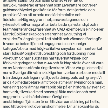
att säkerställa hög och jämn kvalitet Vi ser att du
harDokumenterad erfarenhet som juvelfattare och/eller
guldsmedMycket god känsla för form, detaljarbete och
precisionVana att arbeta med ädelmetaller och
ädelstenarHög noggrannhet, ansvarstagande och
yrkesstolthetFörmåga att arbeta både självständigt och i
teamMeriterandeErfarenhet av CAD, exempelvis Rhino eller
MatrixGoldKunskap och erfarenhet av gjutning Vi
erbjuderEn långsiktig roll i ett stabilt och växande företagEn
trivsam arbetsmiljö med engagerade och kunniga
kollegorArbete med högkvalitativa smycken där hantverket
står i fokusMöjlighet till utveckling och fördjupning inom
yrket Om SchalinsSchalins har tillverkat vigsel- och
förlovningsringar sedan 1944 och är idag stolta över att vara
en av Nordens största ringtillverkare. Vi har vår guldsmedja i
norra Sverige där våra skickliga hantverkare arbetar med allt
från design och legering till juvelfattning, puts och gravyr. Vi
är ca 45 medarbetare jämt fördelat mellan kvinnor och män.
Varje ring som lämnar vår fabrik bär på en historia av svenskt
hantverk, tillverkad med omsorg i äkta metaller och med
noggrant utvalda ädelstenar. Övrigt om
anställningenTjänsten är en tillsvidareanställning på heltid,
med tillträde enligt överenskommelse. Din ansökanHar du