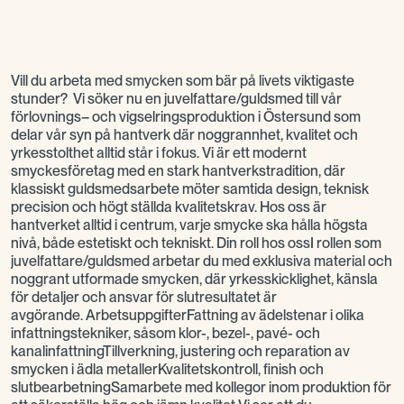
Vill du arbeta med smycken som bär på livets viktigaste
stunder? Vi söker nu en juvelfattare/guldsmed till vår
förlovnings– och vigselringsproduktion i Östersund som
delar vår syn på hantverk där noggrannhet, kvalitet och
yrkesstolthet alltid står i fokus. Vi är ett modernt
smyckesföretag med en stark hantverkstradition, där
klassiskt guldsmedsarbete möter samtida design, teknisk
precision och högt ställda kvalitetskrav. Hos oss är
hantverket alltid i centrum, varje smycke ska hålla högsta
nivå, både estetiskt och tekniskt. Din roll hos ossI rollen som
juvelfattare/guldsmed arbetar du med exklusiva material och
noggrant utformade smycken, där yrkesskicklighet, känsla
för detaljer och ansvar för slutresultatet är
avgörande. ArbetsuppgifterFattning av ädelstenar i olika
infattningstekniker, såsom klor-, bezel-, pavé- och
kanalinfattningTillverkning, justering och reparation av
smycken i ädla metallerKvalitetskontroll, finish och
slutbearbetningSamarbete med kollegor inom produktion för