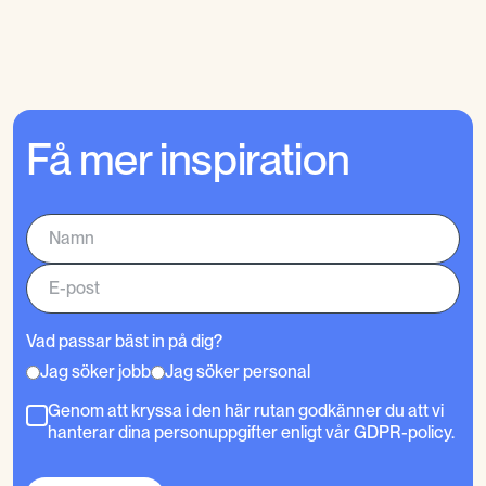
Få mer inspiration
Vad passar bäst in på dig?
Jag söker jobb
Jag söker personal
Genom att kryssa i den här rutan godkänner du att vi
hanterar dina personuppgifter enligt vår GDPR-policy.