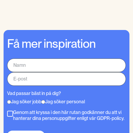
Få mer inspiration
Vad passar bäst in på dig?
Jag söker jobb
Jag söker personal
Genom att kryssa i den här rutan godkänner du att vi
hanterar dina personuppgifter enligt vår GDPR-policy.