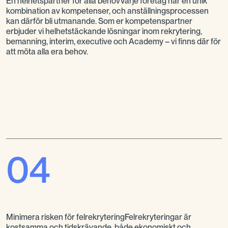
En helhetspartner för alla behovVarje företag har en unik
kombination av kompetenser, och anställningsprocessen
kan därför bli utmanande. Som er kompetenspartner
erbjuder vi helhetstäckande lösningar inom rekrytering,
bemanning, interim, executive och Academy – vi finns där för
att möta alla era behov.
04
Minimera risken för felrekryteringFelrekryteringar är
kostsamma och tidskrävande, både ekonomiskt och