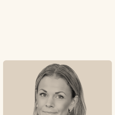
rekommenderar vi att läsa&nbsp;Visions
beräkningsexempel&nbsp;om vilka
kostnader som uppstår i samband med en
rekrytering.
Läs mer