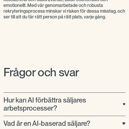
emotionellt. Med vår genomarbetade och robusta
rekryteringsprocess minskar vi risken för dessa misstag, och
ser till att du får rätt person på rätt plats, varje gång.
Frågor och svar
Hur kan AI förbättra säljares
arbetsprocesser?
Vad är en AI-baserad säljare?
AI kan hjälpa säljare genom att automatisera
rutinuppgifter, analysera kunddata för bättre