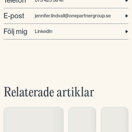
Telefon
073 425 56 41
E-post
jennifer.lindvall@onepartnergroup.se
Följ mig
LinkedIn
Relaterade artiklar