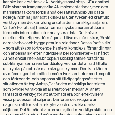
kanske kan ersättas av AI. Verktyg som&nbsp;IKEA chatbot
Billie visar på framgångsrika AI-implementationer, men den
mänskliga faktorn förblir ändå oersättlig.&nbsp;Din bästa
kollega inom sälj har soft skills!AI är utan tvekan ett kraftfullt
verktyg, men det kan aldrig ersätta den mänskliga säljaren.
Varför? För att sälj handlar om så mycket mer än att bara
förmedla information eller analysera data. Det kräver
emotionell intelligens, förmågan att läsa av människor, förstå
deras behov och bygga genuina relationer. Dessa "soft skills"
– som att skapa förtroende, hantera komplexa förhandlingar
och anpassa sig efter individuella personligheter – är något
AI helt enkelt inte kan.&nbsp;En skicklig säljare förstår de
subtila nyanserna i en kunddialog, vet när det är rätt tillfälle
att trycka på och när man ska ge utrymme. Den kan känna
av stämningen i ett möte, bemöta tveksamheter med empati
och förtroende, och anpassa sitt tillvägagångssätt efter
situationen.&nbsp;&nbsp;Det är den mänskliga kontakten
som bygger varaktiga affärsrelationer, medan AI är ett
fantastiskt verktyg för att automatisera och effektivisera
vissa processer åt säljaren. Därför är det viktigare än
någonsin att fortsätta rekrytera och utveckla starka
säljteam. Det är människorna som gör den verkliga skillnaden
– de som står redo att möta marknadens utmaningar med