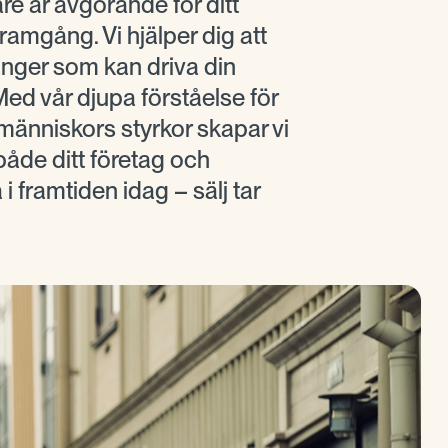
jare är avgörande för ditt
framgång. Vi hjälper dig att
anger som kan driva din
ed vår djupa förståelse för
 människors styrkor skapar vi
 både ditt företag och
i framtiden idag – sälj tar