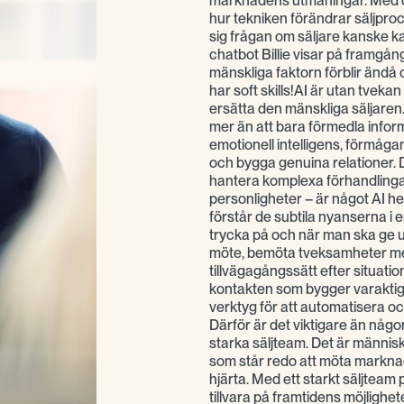
marknadens utmaningar. Med d
hur tekniken förändrar säljproce
sig frågan om säljare kanske k
chatbot Billie visar på framgå
mänskliga faktorn förblir ändå 
har soft skills!AI är utan tvekan
ersätta den mänskliga säljaren.
mer än att bara förmedla inform
emotionell intelligens, förmåga
och bygga genuina relationer. D
hantera komplexa förhandlingar
personligheter – är något AI hel
förstår de subtila nyanserna i en 
trycka på och när man ska ge 
möte, bemöta tveksamheter med
tillvägagångssätt efter situat
kontakten som bygger varaktiga 
verktyg för att automatisera oc
Därför är det viktigare än någo
starka säljteam. Det är männis
som står redo att möta markna
hjärta. Med ett starkt säljteam p
tillvara på framtidens möjlighet