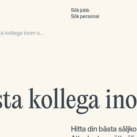
Sök jobb
Sök personal
ta kollega inom s...
ta kollega ino
Hitta din bästa sälj