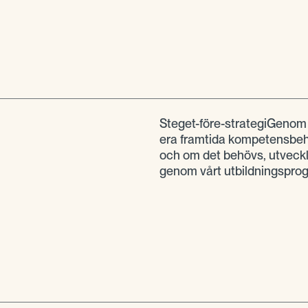
Steget-före-strategiGenom a
era framtida kompetensbehov
och om det behövs, utveck
genom vårt utbildningspr