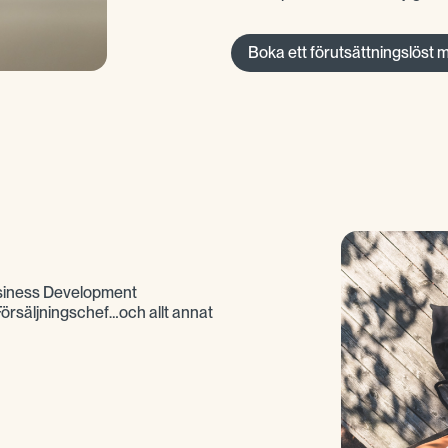
Boka ett förutsättningslöst 
iness Development
säljningschef…och allt annat