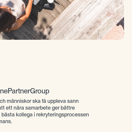
 OnePartnerGroup
g och människor ska få uppleva sann
 att ett nära samarbete ger bättre
din bästa kollega i rekryteringsprocessen
mmans.