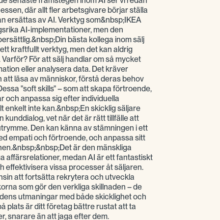
e senaste framstegen inom AI ser vi redan
ssen, där allt fler arbetsgivare börjar ställa
an ersättas av AI. Verktyg som&nbsp;IKEA
ngsrika AI-implementationer, men den
oersättlig.&nbsp;Din bästa kollega inom sälj
 ett kraftfullt verktyg, men det kan aldrig
 Varför? För att sälj handlar om så mycket
ation eller analysera data. Det kräver
n att läsa av människor, förstå deras behov
essa "soft skills" – som att skapa förtroende,
 och anpassa sig efter individuella
t enkelt inte kan.&nbsp;En skicklig säljare
kunddialog, vet när det är rätt tillfälle att
utrymme. Den kan känna av stämningen i ett
 empati och förtroende, och anpassa sitt
ionen.&nbsp;&nbsp;Det är den mänskliga
affärsrelationer, medan AI är ett fantastiskt
h effektivisera vissa processer åt säljaren.
nsin att fortsätta rekrytera och utveckla
korna som gör den verkliga skillnaden – de
dens utmaningar med både skicklighet och
å plats är ditt företag bättre rustat att ta
er, snarare än att jaga efter dem.