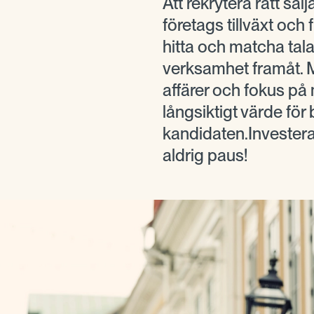
Att rekrytera rätt säl
företags tillväxt och 
hitta och matcha tal
verksamhet framåt. M
affärer och fokus på
långsiktigt värde för
kandidaten.Investera 
aldrig paus!