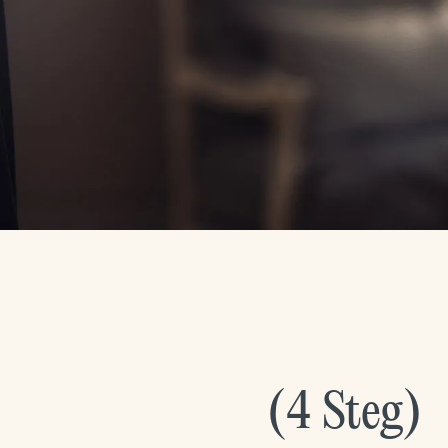
(
4
Steg
)