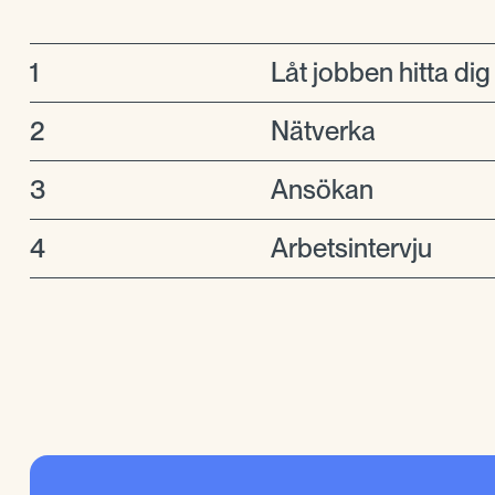
1
Låt jobben hitta dig
2
Nätverka
3
Ansökan
4
Arbetsintervju