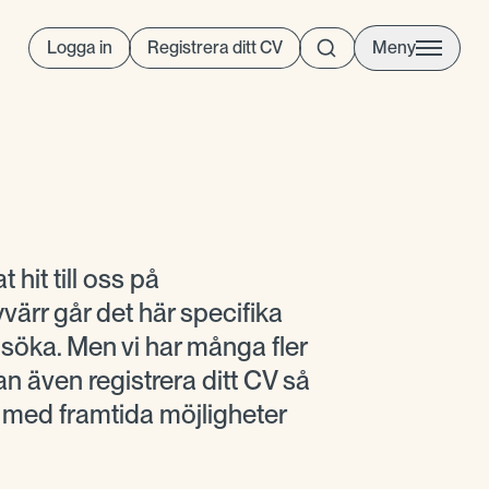
Logga in
Registrera ditt CV
Meny
t hit till oss på
ärr går det här specifika
t söka. Men vi har många fler
n även registrera ditt CV så
g med framtida möjligheter