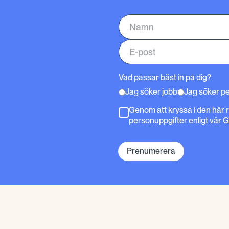
Vad passar bäst in på dig?
Jag söker jobb
Jag söker p
Genom att kryssa i den här 
personuppgifter enligt vår 
Prenumerera