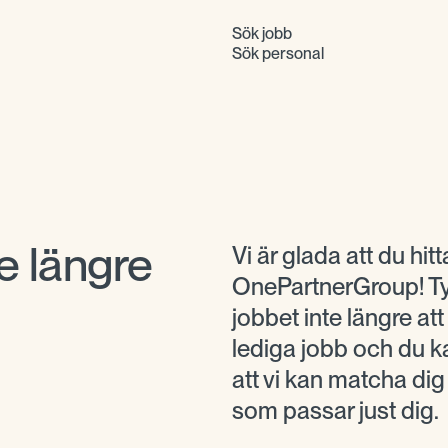
Sök jobb
Sök personal
e längre
Vi är glada att du hitta
OnePartnerGroup! Tyv
jobbet inte längre at
lediga jobb och du ka
att vi kan matcha di
som passar just dig.