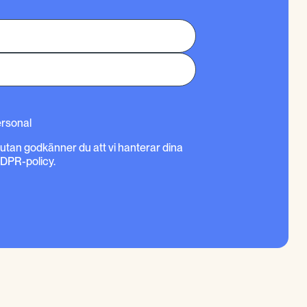
ersonal
rutan godkänner du att vi hanterar dina
GDPR-policy.