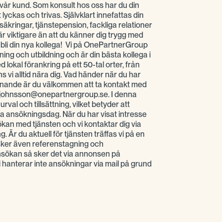
 vår kund. Som konsult hos oss har du din
 lyckas och trivas. Självklart innefattas din
rsäkringar, tjänstepension, fackliga relationer
är viktigare än att du känner dig trygg med
s bli din nya kollega! Vi på OnePartnerGroup
ng och utbildning och är din bästa kollega i
 lokal förankring på ett 50-tal orter, från
inns vi alltid nära dig. Vad händer när du har
iknande är du välkommen att ta kontakt med
e.johnsson@onepartnergroup.se. I denna
val och tillsättning, vilket betyder att
sta ansökningsdag. När du har visat intresse
ökan med tjänsten och vi kontaktar dig via
g. Är du aktuell för tjänsten träffas vi på en
sker även referenstagning och
nsökan så sker det via annonsen på
hanterar inte ansökningar via mail på grund