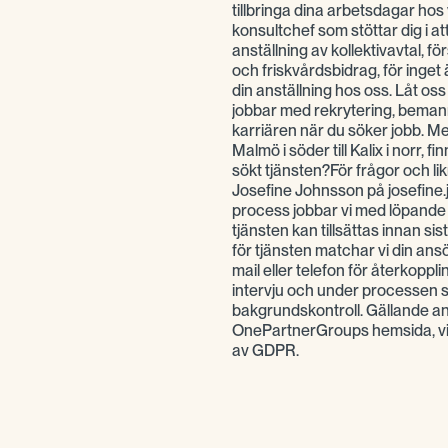
tillbringa dina arbetsdagar hos
konsultchef som stöttar dig i att
anställning av kollektivavtal, fö
och friskvårdsbidrag, för inget 
din anställning hos oss. Låt os
jobbar med rekrytering, bemanni
karriären när du söker jobb. Med
Malmö i söder till Kalix i norr, f
sökt tjänsten?För frågor och l
Josefine Johnsson på josefin
process jobbar vi med löpande ur
tjänsten kan tillsättas innan si
för tjänsten matchar vi din ans
mail eller telefon för återkopplin
intervju och under processen 
bakgrundskontroll. Gällande a
OnePartnerGroups hemsida, vi 
av GDPR.