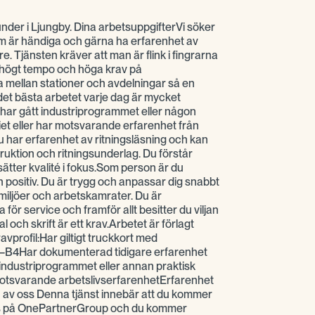
kunder i Ljungby. Dina arbetsuppgifterVi söker
om är händiga och gärna ha erfarenhet av
. Tjänsten kräver att man är flink i fingrarna
 högt tempo och höga krav på
a mellan stationer och avdelningar så en
a det bästa arbetet varje dag är mycket
du har gått industriprogrammet eller någon
iet eller har motsvarande erfarenhet från
Du har erfarenhet av ritningsläsning och kan
truktion och ritningsunderlag. Du förstår
ätter kvalité i fokus.Som person är du
 positiv. Du är trygg och anpassar dig snabbt
tsmiljöer och arbetskamrater. Du är
 för service och framför allt besitter du viljan
al och skrift är ett krav.Arbetet är förlagt
avprofil:Har giltigt truckkort med
–B4Har dokumenterad tidigare erfarenhet
industriprogrammet eller annan praktisk
 motsvarande arbetslivserfarenhetErfarenhet
en av oss Denna tjänst innebär att du kommer
oss på OnePartnerGroup och du kommer