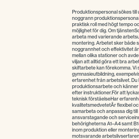
Produktionspersonal sökes till
noggrann produktionspersonal ti
praktisk roll med högt tempo oc
möjlighet för dig. Om tjänste
arbeta med varierande arbetsup
montering. Arbetet sker både sjä
noggrannhet och effektivitet ä
mellan olika stationer och avdeln
viljan att alltid göra ett bra arb
skiftarbete kan förekomma. Vi s
gymnasieutbildning, exempelvi
erfarenhet från arbetslivet. Du 
produktionsarbete och känner d
efter instruktioner.För att lycka
teknisk förståelseHar erfarenh
kvalitetsmedvetetÄr flexibel och
samarbeta och anpassa dig till 
ansvarstagande och serviceinri
behörigheterna A1–A4 samt B
inom produktion eller monterin
motsvarande arbetslivserfaren