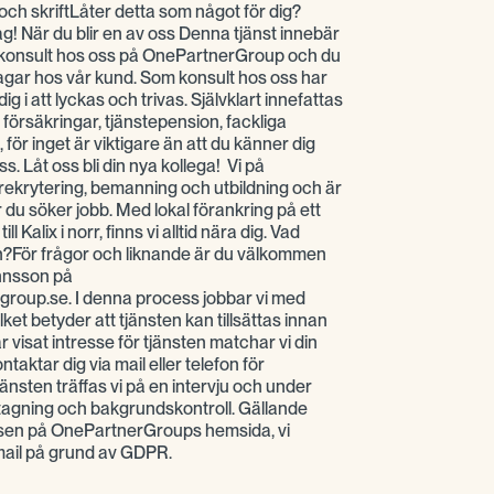
 och skriftLåter detta som något för dig?
g! När du blir en av oss Denna tjänst innebär
m konsult hos oss på OnePartnerGroup och du
agar hos vår kund. Som konsult hos oss har
g i att lyckas och trivas. Självklart innefattas
, försäkringar, tjänstepension, fackliga
 för inget är viktigare än att du känner dig
s. Låt oss bli din nya kollega! Vi på
krytering, bemanning och utbildning och är
r du söker jobb. Med lokal förankring på ett
ll Kalix i norr, finns vi alltid nära dig. Vad
en?För frågor och liknande är du välkommen
ohnsson på
roup.se. I denna process jobbar vi med
ilket betyder att tjänsten kan tillsättas innan
 visat intresse för tjänsten matchar vi din
aktar dig via mail eller telefon för
tjänsten träffas vi på en intervju och under
agning och bakgrundskontroll. Gällande
nsen på OnePartnerGroups hemsida, vi
mail på grund av GDPR.