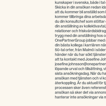
kunskaper i svenska, både i tal
Skicka in din ansökan redan ida
att du kommer bli anställd so
kommer tillbringa dina arbetsd
du din konsultchef som stöttar di
din anställning av kollektivavtal
relationer och friskvårdsbidrag,
trygg med din anställning hos os
OnePartnerGroup jobbar med re
din bästa kollega i karriären nä
50-tal orter, från Malmö i söder ti
händer när du har sökt tjänst
att ta kontakt med Josefine J
josefine.johnsson@onepartnerg
löpande urval och tillsättning, v
sista ansökningsdag. När du har
ansökan med tjänsten och vi kont
återkoppling. Är du aktuell för 
processen sker även referenst
ansökan så sker det via anno
hanterar inte ansökningar via 