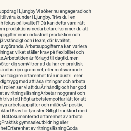
 uppdrag i Ljungby Vi söker nu engagerad och
ll våra kunder i Ljungby. Trivs du i en
h fokus på kvalitet? Då kan detta vara rätt
nSom produktionsmedarbetare kommer du att
pgifter inom industriell produktion och
lvständigt och i team, där kvalitet,
r avgörande. Arbetsuppgifterna kan variera
ingar, vilket ställer krav på flexibilitet och
ete.Arbetstiden är förlagd till dagtid, men
öker dig somVi tror att du har en praktisk
s industriprogrammet, eller motsvarande
har tidigare erfarenhet från industri- eller
ig trygg med att läsa ritningar och arbeta
s i rollen ser vi att du:Är händig och har god
et av ritningsläsningArbetar noggrant och
 trivs i ett högt arbetstempoHar lätt för att
nya arbetsuppgifter och miljöerÄr positiv,
ktad Krav för tjänstenGiltigt truckkort med
1–B4Dokumenterad erfarenhet av arbete
gPraktisk gymnasieutbildning eller
hetErfarenhet av ritningsläsningGoda