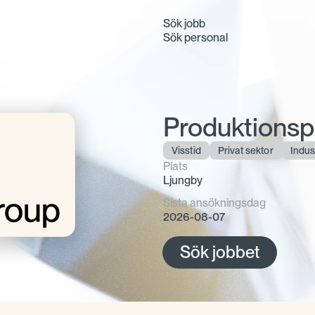
Sök jobb
Sök personal
Produktionsp
Visstid
Privat sektor
Indus
Plats
Ljungby
Sista ansökningsdag
2026-08-07
Sök jobbet