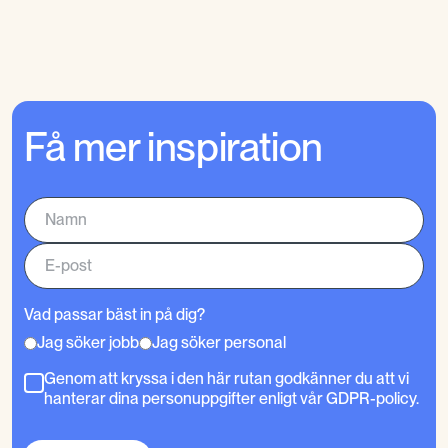
Få mer inspiration
Vad passar bäst in på dig?
Jag söker jobb
Jag söker personal
Genom att kryssa i den här rutan godkänner du att vi
hanterar dina personuppgifter enligt vår GDPR-policy.