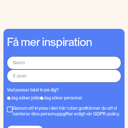
Få mer inspiration
Vad passar bäst in på dig?
Jag söker jobb
Jag söker personal
Genom att kryssa i den här rutan godkänner du att vi
hanterar dina personuppgifter enligt vår GDPR-policy.