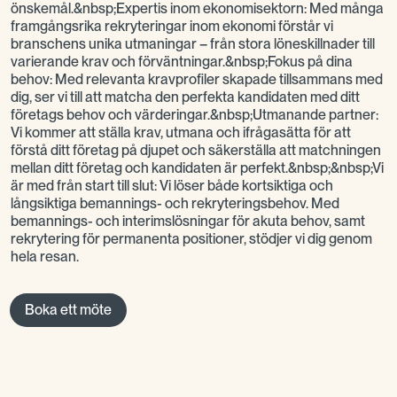
önskemål.&nbsp;Expertis inom ekonomisektorn: Med många
framgångsrika rekryteringar inom ekonomi förstår vi
branschens unika utmaningar – från stora löneskillnader till
varierande krav och förväntningar.&nbsp;Fokus på dina
behov: Med relevanta kravprofiler skapade tillsammans med
dig, ser vi till att matcha den perfekta kandidaten med ditt
företags behov och värderingar.&nbsp;Utmanande partner:
Vi kommer att ställa krav, utmana och ifrågasätta för att
förstå ditt företag på djupet och säkerställa att matchningen
mellan ditt företag och kandidaten är perfekt.&nbsp;&nbsp;Vi
är med från start till slut: Vi löser både kortsiktiga och
långsiktiga bemannings- och rekryteringsbehov. Med
bemannings- och interimslösningar för akuta behov, samt
rekrytering för permanenta positioner, stödjer vi dig genom
hela resan.
Boka ett möte