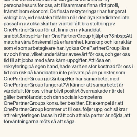
personalresurs för oss, att tillsammans finna rätt profil,
främst inom ekonomi. De flesta rekryteringar har fungerat
väldigt bra, vid enstaka tillfällen när den nya kandidaten inte
passat in av olika skäl har vi alltid fått bra stöttning av
OnePartnerGroup för att finna en ny kandidat
snabbt.&nbsp;Hur har OnePartnerGroup hjälpt er?&nbsp;Att
matcha våra önskemål på erfarenhet, kunskap och karaktär
som vi som arbetsgivare har, lyckas OnePartnerGroup läsa
av och finna, vilket underlättar avsevärt för oss, och ger oss
tid till att jobba med våra kärn-uppgifter. Att lösa en
rekrytering på egen hand, hade varit en stor kostnad för oss i
tid och risk då kandidaten inte prövats på de punkter som
OnePartnerGroup gör.&nbsp;Hur har samarbetet med
OnePartnerGroup fungerat?Vi känner att samarbetet är
värdefullt för oss, vi har blivit positivt överraskade när det
gäller bemötandet och den sociala kompetens
OnePartnerGroups konsulter besitter. Ett exempel är att
OnePartnerGroup kommer ut till oss, följer upp, och säkrar
att rekryteringen fasas in rätt och att alla parter är nöjda, att
förväntningarna möts så att säga.