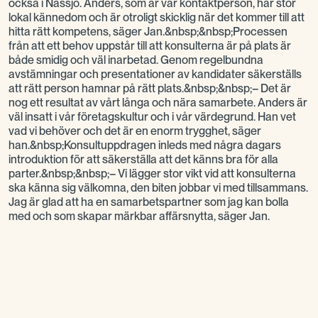
också i Nässjö. Anders, som är vår kontaktperson, har stor
lokal kännedom och är otroligt skicklig när det kommer till att
hitta rätt kompetens, säger Jan.&nbsp;&nbsp;Processen
från att ett behov uppstår till att konsulterna är på plats är
både smidig och väl inarbetad. Genom regelbundna
avstämningar och presentationer av kandidater säkerställs
att rätt person hamnar på rätt plats.&nbsp;&nbsp;– Det är
nog ett resultat av vårt långa och nära samarbete. Anders är
väl insatt i vår företagskultur och i vår värdegrund. Han vet
vad vi behöver och det är en enorm trygghet, säger
han.&nbsp;Konsultuppdragen inleds med några dagars
introduktion för att säkerställa att det känns bra för alla
parter.&nbsp;&nbsp;– Vi lägger stor vikt vid att konsulterna
ska känna sig välkomna, den biten jobbar vi med tillsammans.
Jag är glad att ha en samarbetspartner som jag kan bolla
med och som skapar märkbar affärsnytta, säger Jan.