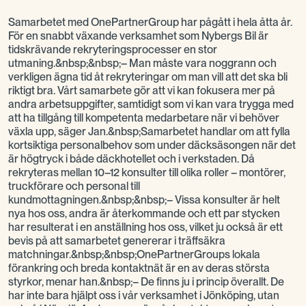
Samarbetet med OnePartnerGroup har pågått i hela åtta år.
För en snabbt växande verksamhet som Nybergs Bil är
tidskrävande rekryteringsprocesser en stor
utmaning.&nbsp;&nbsp;– Man måste vara noggrann och
verkligen ägna tid åt rekryteringar om man vill att det ska bli
riktigt bra. Vårt samarbete gör att vi kan fokusera mer på
andra arbetsuppgifter, samtidigt som vi kan vara trygga med
att ha tillgång till kompetenta medarbetare när vi behöver
växla upp, säger Jan.&nbsp;Samarbetet handlar om att fylla
kortsiktiga personalbehov som under däcksäsongen när det
är högtryck i både däckhotellet och i verkstaden. Då
rekryteras mellan 10–12 konsulter till olika roller – montörer,
truckförare och personal till
kundmottagningen.&nbsp;&nbsp;– Vissa konsulter är helt
nya hos oss, andra är återkommande och ett par stycken
har resulterat i en anställning hos oss, vilket ju också är ett
bevis på att samarbetet genererar i träffsäkra
matchningar.&nbsp;&nbsp;OnePartnerGroups lokala
förankring och breda kontaktnät är en av deras största
styrkor, menar han.&nbsp;– De finns ju i princip överallt. De
har inte bara hjälpt oss i vår verksamhet i Jönköping, utan