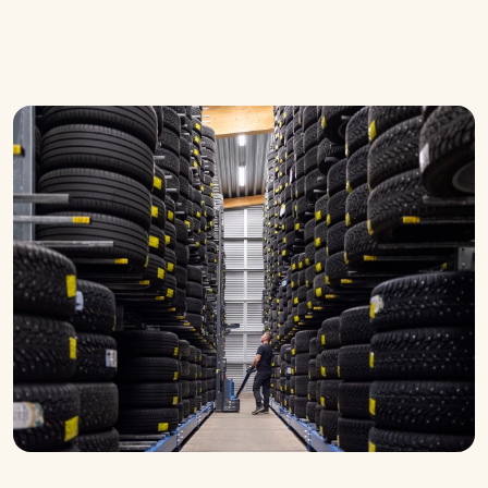
däckhotellet och i verkstaden, ringer
verkstadschef Jan Bertilsson, till Anders
Brolin på OnePartnerGroup i Jönköping
för att säkra upp personalstyrkan.