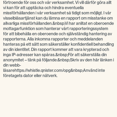
förtroende för oss och vår verksamhet. Vi vill därför göra allt
vi kan för att upptäcka och hindra eventuella
missförhållanden i vår verksamhet så tidigt som möjligt. I vår
visselblåsartjänst kan du lämna en rapport om misstanke om
allvarliga missförhållanden.&nbsp;Vi har anlitat en oberoende
mottagarfunktion som hanterar vårt rapporteringssystem
för att bibehålla en oberoende och självständig hantering av
rapporterna. Alla inkomna rapporter och meddelanden
hanteras på ett sätt som säkerställer konfidentiell behandling
av din identitet. Din rapport kommer att vara krypterad och
inga IP-adresser kan spåras.&nbsp;För att säkerställa din
anonymitet – tänk på följande:&nbsp;Skriv av den här länken i
din webb-
läsarehttps://whistle.qnister.com/opg&nbsp;Använd inte
företagets dator eller nätverk.