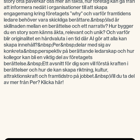
story ofta påverkar oss mer än fakta, hur företag kan gå från
att informera nedåt i organisationer till att skapa
engagemang kring företagets ”why" och varför framtidens
ledare behöver vara skickliga berättare.&nbsp;Vad är
skillnaden mellan en berättelse och ett narrativ? Hur bygger
du en story som känns äkta, relevant och unik? Och varför
blir originalitet en hårdvaluta i en tid där AI gör att alla kan
skapa innehåll?&nbsp;Per&nbsp;delar med sig av
konkreta&nbsp;perspektiv på berättande ledarskap och hur
kollegor kan bli en viktig del av företagets
berättelse.&nbsp;Ett avsnitt för dig som vill förstå kraften i
berättelser och hur de kan skapa riktning, kultur,
attraktionskraft och framtidstro på jobbet.&nbsp;Vill du ta del
av mer från Per? Klicka här!