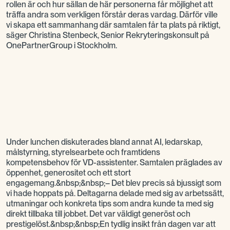
rollen är och hur sällan de här personerna får möjlighet att
träffa andra som verkligen förstår deras vardag. Därför ville
vi skapa ett sammanhang där samtalen får ta plats på riktigt,
säger Christina Stenbeck, Senior Rekryteringskonsult på
OnePartnerGroup i Stockholm.
Under lunchen diskuterades bland annat AI, ledarskap,
målstyrning, styrelsearbete och framtidens
kompetensbehov för VD-assistenter. Samtalen präglades av
öppenhet, generositet och ett stort
engagemang.&nbsp;&nbsp;– Det blev precis så bjussigt som
vi hade hoppats på. Deltagarna delade med sig av arbetssätt,
utmaningar och konkreta tips som andra kunde ta med sig
direkt tillbaka till jobbet. Det var väldigt generöst och
prestigelöst.&nbsp;&nbsp;En tydlig insikt från dagen var att