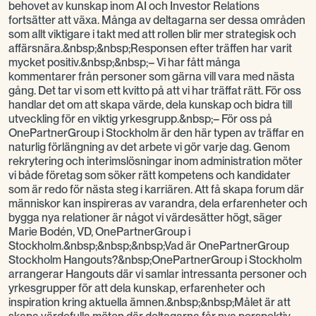
behovet av kunskap inom AI och Investor Relations
fortsätter att växa. Många av deltagarna ser dessa områden
som allt viktigare i takt med att rollen blir mer strategisk och
affärsnära.&nbsp;&nbsp;Responsen efter träffen har varit
mycket positiv.&nbsp;&nbsp;– Vi har fått många
kommentarer från personer som gärna vill vara med nästa
gång. Det tar vi som ett kvitto på att vi har träffat rätt. För oss
handlar det om att skapa värde, dela kunskap och bidra till
utveckling för en viktig yrkesgrupp.&nbsp;– För oss på
OnePartnerGroup i Stockholm är den här typen av träffar en
naturlig förlängning av det arbete vi gör varje dag. Genom
rekrytering och interimslösningar inom administration möter
vi både företag som söker rätt kompetens och kandidater
som är redo för nästa steg i karriären. Att få skapa forum där
människor kan inspireras av varandra, dela erfarenheter och
bygga nya relationer är något vi värdesätter högt, säger
Marie Bodén, VD, OnePartnerGroup i
Stockholm.&nbsp;&nbsp;&nbsp;Vad är OnePartnerGroup
Stockholm Hangouts?&nbsp;OnePartnerGroup i Stockholm
arrangerar Hangouts där vi samlar intressanta personer och
yrkesgrupper för att dela kunskap, erfarenheter och
inspiration kring aktuella ämnen.&nbsp;&nbsp;Målet är att