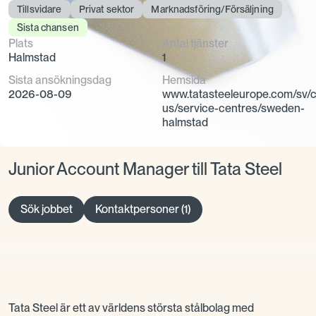
Tillsvidare
Privat sektor
Marknadsföring/Försäljning
Sista chansen
Plats
Antal tjänster
Halmstad
1
Sista ansökningsdag
Hemsida
2026-08-09
www.tatasteeleurope.com/sv/c
us/service-centres/sweden-
halmstad
Junior Account Manager till Tata Steel
Sök jobbet
Kontaktpersoner (1)
Tata Steel är ett av världens största stålbolag med