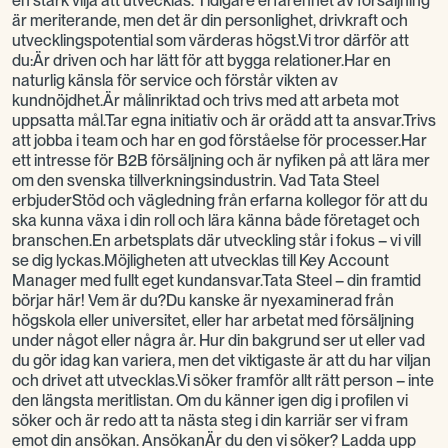
en stark vilja att utvecklas. Tidigare erfarenhet av försäljning
är meriterande, men det är din personlighet, drivkraft och
utvecklingspotential som värderas högst.Vi tror därför att
du:Är driven och har lätt för att bygga relationer.Har en
naturlig känsla för service och förstår vikten av
kundnöjdhet.Är målinriktad och trivs med att arbeta mot
uppsatta mål.Tar egna initiativ och är orädd att ta ansvar.Trivs
att jobba i team och har en god förståelse för processer.Har
ett intresse för B2B försäljning och är nyfiken på att lära mer
om den svenska tillverkningsindustrin. Vad Tata Steel
erbjuderStöd och vägledning från erfarna kollegor för att du
ska kunna växa i din roll och lära känna både företaget och
branschen.En arbetsplats där utveckling står i fokus – vi vill
se dig lyckas.Möjligheten att utvecklas till Key Account
Manager med fullt eget kundansvar.Tata Steel – din framtid
börjar här! Vem är du?Du kanske är nyexaminerad från
högskola eller universitet, eller har arbetat med försäljning
under något eller några år. Hur din bakgrund ser ut eller vad
du gör idag kan variera, men det viktigaste är att du har viljan
och drivet att utvecklas.Vi söker framför allt rätt person – inte
den längsta meritlistan. Om du känner igen dig i profilen vi
söker och är redo att ta nästa steg i din karriär ser vi fram
emot din ansökan. AnsökanÄr du den vi söker? Ladda upp