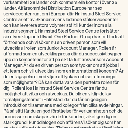
verksamhet i 26 länder och kommersiella kontor i över 35
länder. Affärsområdet Distribution Europe har sex
servicecenter runt om i Europa, där Halmstad Steel Service
Centre är ett av Skandinaviens ledande stålservicecenter
och kan leverera stora volymer stål till kunder inom alla
industrisegment. Halmstad Steel Service Centre fortsätter
sin utveckling och tillväxt. One Partner Group har fått fortsatt
förtroende och vi söker nu en driven person som vill
utvecklas i rollen som Junior Account Manager. Rollen är
utformad som en utvecklingsresa där du successivt bygger
upp din kompetens för att på sikt ta fullt ansvar som Account
Manager. Är du en driven person som tycker om att jobba i
ett team och vill utvecklas inom en internationell koncern? Är
du en lagspelare med viljan att lyckas och ser utmaningar
som möjligheter? Då kan detta vara den perfekta rollen för
dig! RollenHos Halmstad Steel Service Centre får du
möjlighet att växa och utvecklas. Du blir en viktig del av
försäljningsteamet i Halmstad, där du får en gedigen
introduktion tillsammans med kollegor från olika avdelningar.
På så sätt får du en god förståelse för verksamheten och de
processer som skapar värde för kunden, vilket ger dig en
stark grund i kunddialogen och affären.Vi söker dig som har