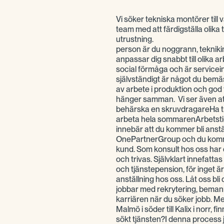
Vi söker tekniska montörer till 
team med att färdigställa olika 
utrustning.
person är du noggrann, tekniki
anpassar dig snabbt till olika a
social förmåga och är servicein
självständigt är något du bemäs
av arbete i produktion och god
hänger samman. Vi ser även att
behärska en skruvdragareHa tr
arbeta hela sommarenArbetstid;
innebär att du kommer bli anst
OnePartnerGroup och du kommer
kund. Som konsult hos oss har d
och trivas. Självklart innefattas
och tjänstepension, för inget är
anställning hos oss. Låt oss bl
jobbar med rekrytering, bemanni
karriären när du söker jobb. Med
Malmö i söder till Kalix i norr, f
sökt tjänsten?I denna process j