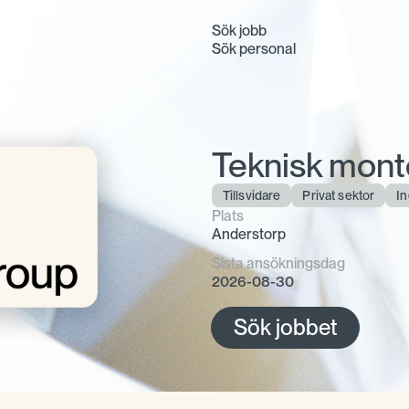
Sök jobb
Sök personal
Teknisk mont
Tillsvidare
Privat sektor
In
Plats
Anderstorp
Sista ansökningsdag
2026-08-30
Sök jobbet