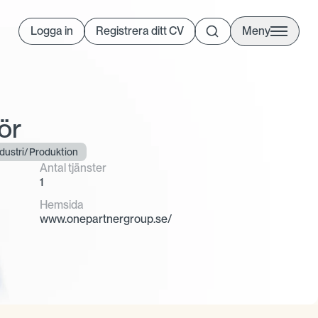
Logga in
Registrera ditt CV
Meny
ör
dustri/Produktion
Antal tjänster
1
Hemsida
www.onepartnergroup.se/