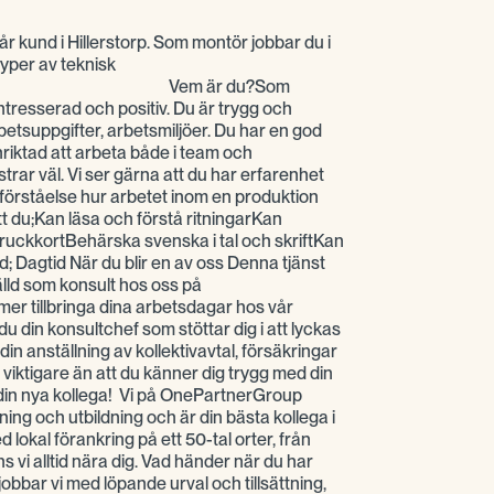
vår kund i Hillerstorp. Som montör jobbar du i
typer av teknisk
 Vem är du?Som
ntresserad och positiv. Du är trygg och
rbetsuppgifter, arbetsmiljöer. Du har en god
riktad att arbeta både i team och
trar väl. Vi ser gärna att du har erfarenhet
 förståelse hur arbetet inom en produktion
 du;Kan läsa och förstå ritningarKan
uckkortBehärska svenska i tal och skriftKan
 Dagtid När du blir en av oss Denna tjänst
älld som konsult hos oss på
 tillbringa dina arbetsdagar hos vår
u din konsultchef som stöttar dig i att lyckas
 din anställning av kollektivavtal, försäkringar
 viktigare än att du känner dig trygg med din
i din nya kollega! Vi på OnePartnerGroup
ng och utbildning och är din bästa kollega i
 lokal förankring på ett 50-tal orter, från
inns vi alltid nära dig. Vad händer när du har
obbar vi med löpande urval och tillsättning,