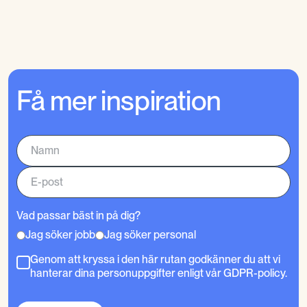
Få mer inspiration
Vad passar bäst in på dig?
Jag söker jobb
Jag söker personal
Genom att kryssa i den här rutan godkänner du att vi
hanterar dina personuppgifter enligt vår GDPR-policy.