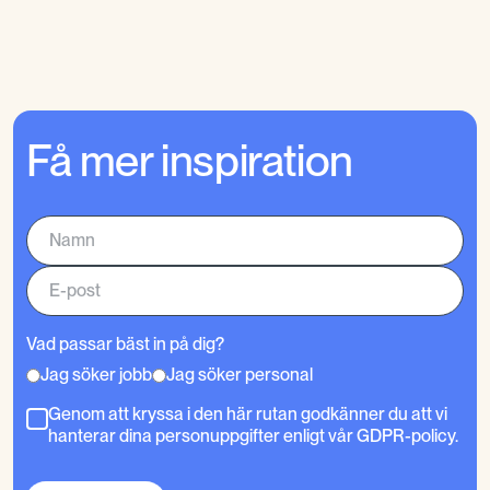
Få mer inspiration
Vad passar bäst in på dig?
Jag söker jobb
Jag söker personal
Genom att kryssa i den här rutan godkänner du att vi
hanterar dina personuppgifter enligt vår GDPR-policy.