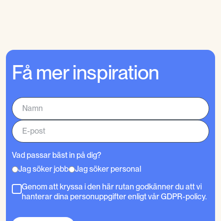
Få mer inspiration
Vad passar bäst in på dig?
Jag söker jobb
Jag söker personal
Genom att kryssa i den här rutan godkänner du att vi
hanterar dina personuppgifter enligt vår GDPR-policy.