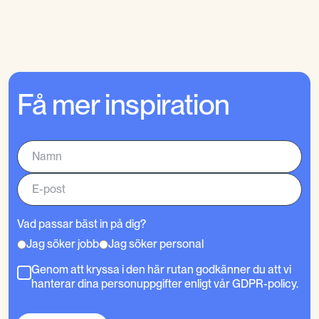
Få mer inspiration
Vad passar bäst in på dig?
Jag söker jobb
Jag söker personal
Genom att kryssa i den här rutan godkänner du att vi
hanterar dina personuppgifter enligt vår GDPR-policy.