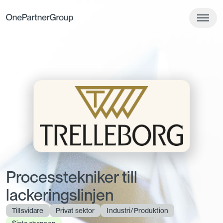
Processtekniker till
lackeringslinjen
Tillsvidare
Privat sektor
Industri/Produktion