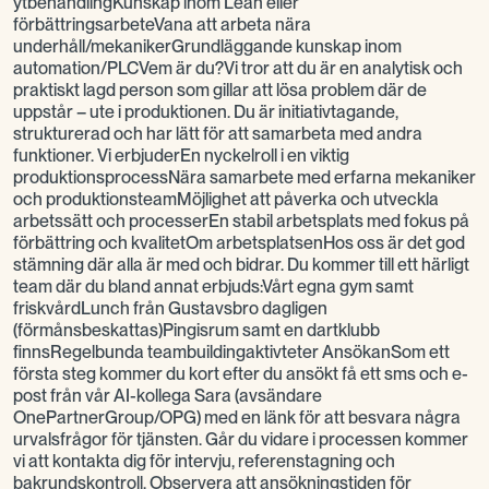
ytbehandlingKunskap inom Lean eller
förbättringsarbeteVana att arbeta nära
underhåll/mekanikerGrundläggande kunskap inom
automation/PLCVem är du?Vi tror att du är en analytisk och
praktiskt lagd person som gillar att lösa problem där de
uppstår – ute i produktionen. Du är initiativtagande,
strukturerad och har lätt för att samarbeta med andra
funktioner. Vi erbjuderEn nyckelroll i en viktig
produktionsprocessNära samarbete med erfarna mekaniker
och produktionsteamMöjlighet att påverka och utveckla
arbetssätt och processerEn stabil arbetsplats med fokus på
förbättring och kvalitetOm arbetsplatsenHos oss är det god
stämning där alla är med och bidrar. Du kommer till ett härligt
team där du bland annat erbjuds:Vårt egna gym samt
friskvårdLunch från Gustavsbro dagligen
(förmånsbeskattas)Pingisrum samt en dartklubb
finnsRegelbunda teambuildingaktivteter AnsökanSom ett
första steg kommer du kort efter du ansökt få ett sms och e-
post från vår AI-kollega Sara (avsändare
OnePartnerGroup/OPG) med en länk för att besvara några
urvalsfrågor för tjänsten. Går du vidare i processen kommer
vi att kontakta dig för intervju, referenstagning och
bakrundskontroll. Observera att ansökningstiden för