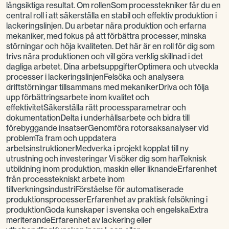
långsiktiga resultat. Om rollenSom processtekniker får du en
central roll i att säkerställa en stabil och effektiv produktion i
lackeringslinjen. Du arbetar nära produktion och erfarna
mekaniker, med fokus på att förbättra processer, minska
störningar och höja kvaliteten. Det här är en roll för dig som
trivs nära produktionen och vill göra verklig skillnad i det
dagliga arbetet. Dina arbetsuppgifterOptimera och utveckla
processer i lackeringslinjenFelsöka och analysera
driftstörningar tillsammans med mekanikerDriva och följa
upp förbättringsarbete inom kvalitet och
effektivitetSäkerställa rätt processparametrar och
dokumentationDelta i underhållsarbete och bidra till
förebyggande insatserGenomföra rotorsaksanalyser vid
problemTa fram och uppdatera
arbetsinstruktionerMedverka i projekt kopplat till ny
utrustning och investeringar Vi söker dig som harTeknisk
utbildning inom produktion, maskin eller liknandeErfarenhet
från processtekniskt arbete inom
tillverkningsindustriFörståelse för automatiserade
produktionsprocesserErfarenhet av praktisk felsökning i
produktionGoda kunskaper i svenska och engelskaExtra
meriterandeErfarenhet av lackering eller