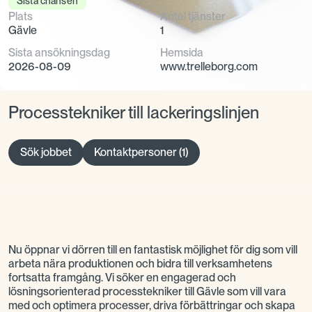
Sista chansen
Plats
Antal tjänster
Gävle
1
Sista ansökningsdag
Hemsida
2026-08-09
www.trelleborg.com
Processtekniker till lackeringslinjen
Sök jobbet
Kontaktpersoner (1)
Nu öppnar vi dörren till en fantastisk möjlighet för dig som vill
arbeta nära produktionen och bidra till verksamhetens
fortsatta framgång. Vi söker en engagerad och
lösningsorienterad processtekniker till Gävle som vill vara
med och optimera processer, driva förbättringar och skapa