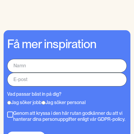
Få mer inspiration
Vad passar bäst in på dig?
Jag söker jobb
Jag söker personal
Genom att kryssa i den här rutan godkänner du att vi
hanterar dina personuppgifter enligt vår GDPR-policy.