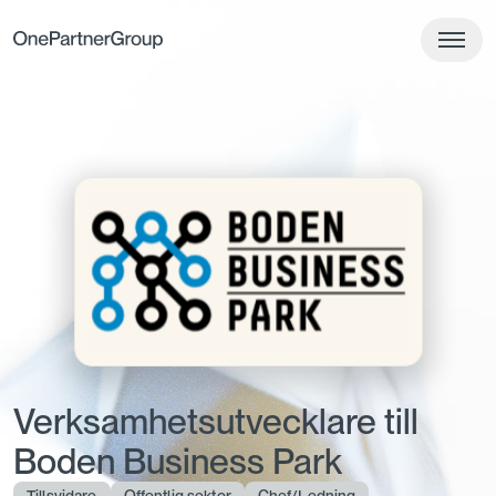
Verksamhetsutvecklare till
Boden Business Park
Tillsvidare
Offentlig sektor
Chef/Ledning