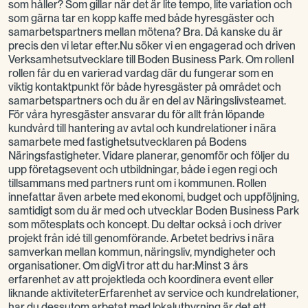
som håller? Som gillar när det är lite tempo, lite variation och
som gärna tar en kopp kaffe med både hyresgäster och
samarbetspartners mellan mötena? Bra. Då kanske du är
precis den vi letar efter.Nu söker vi en engagerad och driven
Verksamhetsutvecklare till Boden Business Park. Om rollenI
rollen får du en varierad vardag där du fungerar som en
viktig kontaktpunkt för både hyresgäster på området och
samarbetspartners och du är en del av Näringslivsteamet.
För våra hyresgäster ansvarar du för allt från löpande
kundvård till hantering av avtal och kundrelationer i nära
samarbete med fastighetsutvecklaren på Bodens
Näringsfastigheter. Vidare planerar, genomför och följer du
upp företagsevent och utbildningar, både i egen regi och
tillsammans med partners runt om i kommunen. Rollen
innefattar även arbete med ekonomi, budget och uppföljning,
samtidigt som du är med och utvecklar Boden Business Park
som mötesplats och koncept. Du deltar också i och driver
projekt från idé till genomförande. Arbetet bedrivs i nära
samverkan mellan kommun, näringsliv, myndigheter och
organisationer. Om digVi tror att du har:Minst 3 års
erfarenhet av att projektleda och koordinera event eller
liknande aktiviteterErfarenhet av service och kundrelationer,
har du dessutom arbetat med lokaluthyrning är det ett