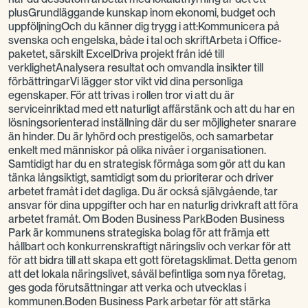
plusGrundläggande kunskap inom ekonomi, budget och
uppföljningOch du känner dig trygg i att:Kommunicera på
svenska och engelska, både i tal och skriftArbeta i Office-
paketet, särskilt ExcelDriva projekt från idé till
verklighetAnalysera resultat och omvandla insikter till
förbättringarVi lägger stor vikt vid dina personliga
egenskaper. För att trivas i rollen tror vi att du är
serviceinriktad med ett naturligt affärstänk och att du har en
lösningsorienterad inställning där du ser möjligheter snarare
än hinder. Du är lyhörd och prestigelös, och samarbetar
enkelt med människor på olika nivåer i organisationen.
Samtidigt har du en strategisk förmåga som gör att du kan
tänka långsiktigt, samtidigt som du prioriterar och driver
arbetet framåt i det dagliga. Du är också självgående, tar
ansvar för dina uppgifter och har en naturlig drivkraft att föra
arbetet framåt. Om Boden Business ParkBoden Business
Park är kommunens strategiska bolag för att främja ett
hållbart och konkurrenskraftigt näringsliv och verkar för att
för att bidra till att skapa ett gott företagsklimat. Detta genom
att det lokala näringslivet, såväl befintliga som nya företag,
ges goda förutsättningar att verka och utvecklas i
kommunen.Boden Business Park arbetar för att stärka