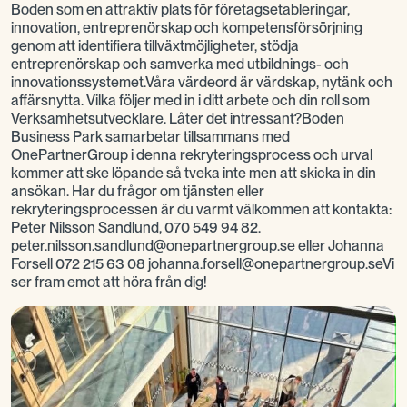
Boden som en attraktiv plats för företagsetableringar,
innovation, entreprenörskap och kompetensförsörjning
genom att identifiera tillväxtmöjligheter, stödja
entreprenörskap och samverka med utbildnings- och
innovationssystemet.Våra värdeord är värdskap, nytänk och
affärsnytta. Vilka följer med in i ditt arbete och din roll som
Verksamhetsutvecklare. Låter det intressant?Boden
Business Park samarbetar tillsammans med
OnePartnerGroup i denna rekryteringsprocess och urval
kommer att ske löpande så tveka inte men att skicka in din
ansökan. Har du frågor om tjänsten eller
rekryteringsprocessen är du varmt välkommen att kontakta:
Peter Nilsson Sandlund, 070 549 94 82.
peter.nilsson.sandlund@onepartnergroup.se eller Johanna
Forsell 072 215 63 08 johanna.forsell@onepartnergroup.seVi
ser fram emot att höra från dig!