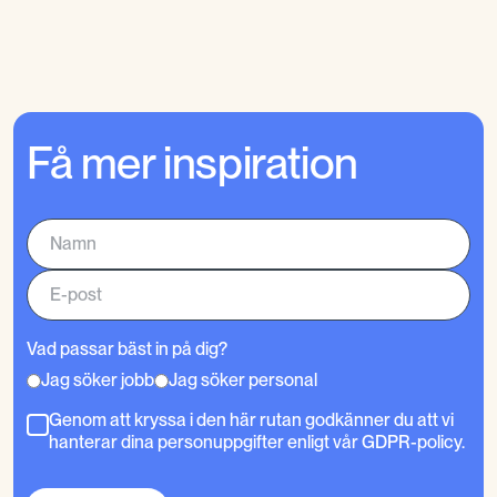
Få mer inspiration
Vad passar bäst in på dig?
Jag söker jobb
Jag söker personal
Genom att kryssa i den här rutan godkänner du att vi
hanterar dina personuppgifter enligt vår GDPR-policy.