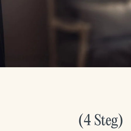
(
4
Steg
)