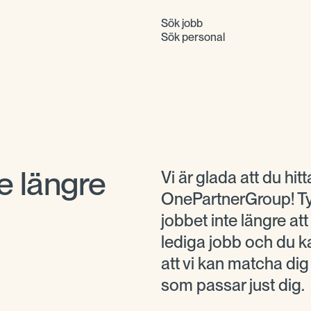
Sök jobb
Sök personal
e längre
Vi är glada att du hitta
OnePartnerGroup! Tyv
jobbet inte längre at
lediga jobb och du ka
att vi kan matcha di
som passar just dig.