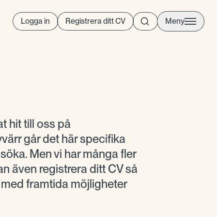
Logga in
Registrera ditt CV
Meny
t hit till oss på
ärr går det här specifika
t söka. Men vi har många fler
n även registrera ditt CV så
g med framtida möjligheter