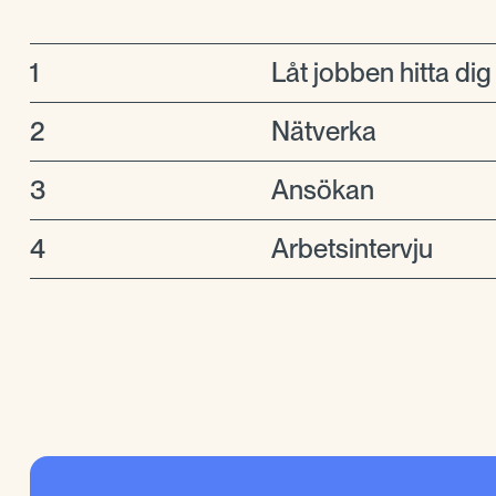
1
Låt jobben hitta dig
2
Nätverka
3
Ansökan
4
Arbetsintervju