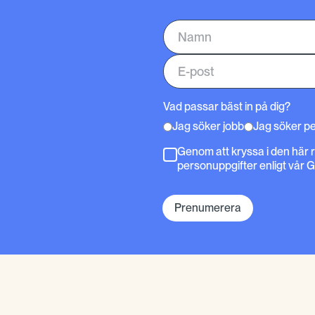
Vad passar bäst in på dig?
Jag söker jobb
Jag söker p
Genom att kryssa i den här 
personuppgifter enligt vår 
Prenumerera