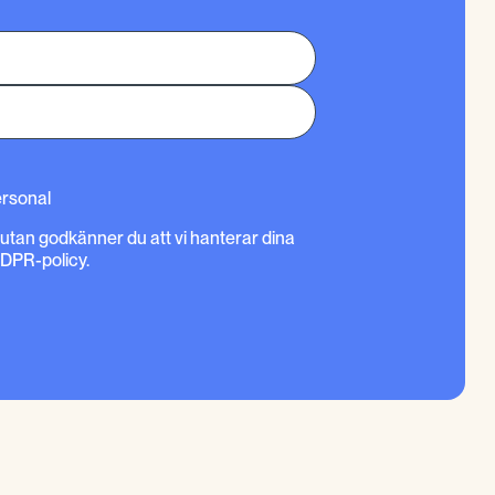
ersonal
rutan godkänner du att vi hanterar dina
GDPR-policy.