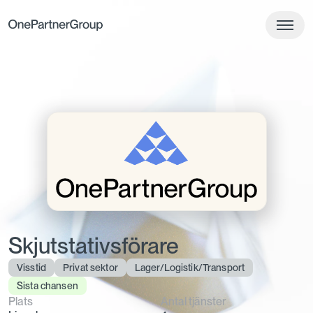
Skjutstativsförare
Visstid
Privat sektor
Lager/Logistik/Transport
Sista chansen
Plats
Antal tjänster