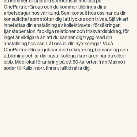
du kommer bli anställd som konsult hos oss på
OnePartnerGroup och du kommer tillbringa dina
arbetsdagar hos vår kund. Som konsult hos oss har du din
konsultchef som stöttar dig i att lyckas och trivas. Självklart
innefattas din anställning av kollektivavtal, försäkringar,
tjänstepension, fackliga relationer och friskvårdsbidrag, för
inget är viktigare än att du känner dig trygg med din
anställning hos oss. Låt oss bli din nya kollega! Vi på
OnePartnerGroup jobbar med rekrytering, bemanning och
utbildning och är din bästa kollega i karriären när du söker
jobb. Med lokal förankring på ett 50-tal orter, från Malmö i
söder till Kalix i norr, finns vi alltid nära dig.