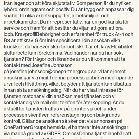
från lager och att köra skjutstativ. Som person är du nyfiken,
lyhörd, ordningsam och positiv. Du är trygg och anpassar dig
snabbt till olika arbetsuppgifter, arbetsmiljöer och
arbetskamrater. Du är representativ, har en god känsla för
service och framför allt besitter du viljan att göra ett bra
jobb. KravprofilBehörighet och erfarenhet för truck A1-4 och
B3 är ett krav. Glöm inte specificera i din ansökan vilka
truckkort du har.Svenska i tal och skrift är ett krav.Flexibilitet,
skiftarbete kan förekomma. Vad händer när du har sökt
tjänsten? För frågor och liknande är du välkommen att ta
kontakt med Josefine Johnsson
på josefine.johnsson@onepartnergroup.se, vi tar ej emot
ansökningar via mail. I denna process jobbar vi med löpande
urval och tillsättning, vilket betyder att tjänsten kan tillsättas
innan sista ansökningsdag. När du har visat intresse för
tjänsten matchar vi din ansökan med tjänsten och vi
kontaktar dig via mail eller telefon för återkoppling. Är du
aktuell för tjänsten träffas vi på en intervju och under
processen sker även referenstagning och bakgrunds
kontroll. Gällande ansökan så sker det via annonsen på
OnePartnerGroups hemsida, vi hanterar inte ansökningar
via mail på grund av GDPR. Om ossDenna tjänst innebär att