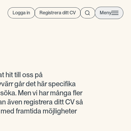
Logga in
Registrera ditt CV
Meny
t hit till oss på
ärr går det här specifika
t söka. Men vi har många fler
n även registrera ditt CV så
g med framtida möjligheter