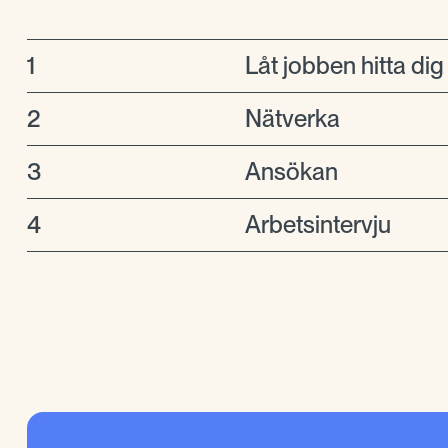
1
Låt jobben hitta dig
2
Nätverka
3
Ansökan
4
Arbetsintervju