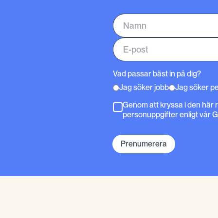
Vad passar bäst in på dig?
Jag söker jobb
Jag söker p
Genom att kryssa i den här 
personuppgifter enligt vår 
Prenumerera