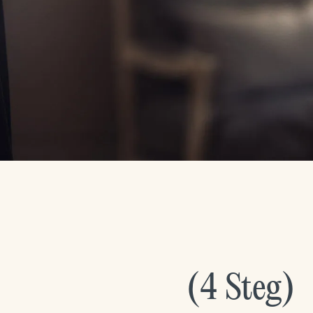
(
4
Steg
)