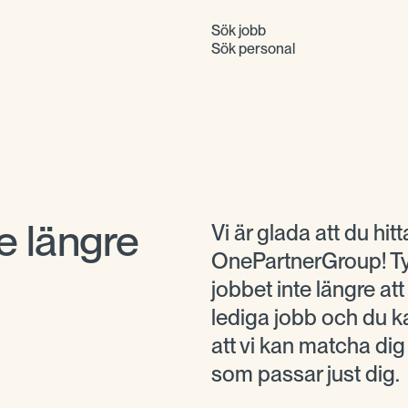
Sök jobb
Sök personal
e längre
Vi är glada att du hitta
OnePartnerGroup! Tyv
jobbet inte längre at
lediga jobb och du ka
att vi kan matcha di
som passar just dig.