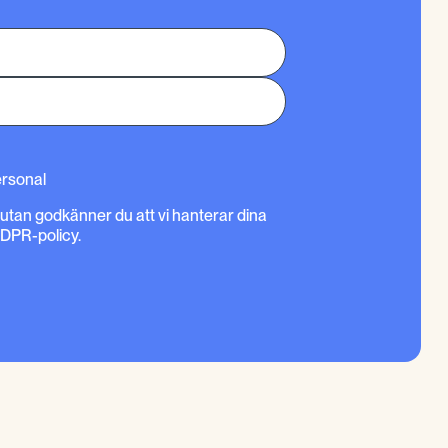
ersonal
rutan godkänner du att vi hanterar dina
GDPR-policy.