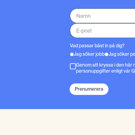
Vad passar bäst in på dig?
Jag söker jobb
Jag söker p
Genom att kryssa i den här 
personuppgifter enligt vår 
Prenumerera