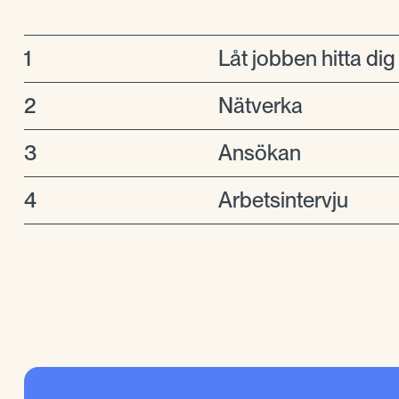
1
Låt jobben hitta dig
2
Nätverka
3
Ansökan
4
Arbetsintervju