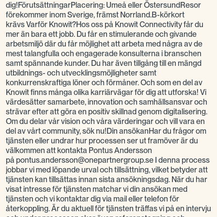
dig!FörutsättningarPlacering: Umeå eller ÖstersundResor
förekommer inom Sverige, främst Norrland.B-körkort
krävs Varför Knowit?Hos oss på Knowit Connectivity får du
mer än bara ett jobb. Du får en stimulerande och givande
arbetsmiljö där du får möjlighet att arbeta med några av de
mest talangfulla och engagerade konsulterna i branschen
samt spännande kunder. Du har även tillgång till en mängd
utbildnings- och utvecklingsmöjligheter samt
konkurrenskraftiga löner och förmåner. Och som en del av
Knowit finns många olika karriärvägar för dig att utforska! Vi
värdesätter samarbete, innovation och samhällsansvar och
strävar efter att göra en positiv skillnad genom digitalisering.
Om du delar vår vision och våra värderingar och vill vara en
del av vårt community, sök nu!Din ansökanHar du frågor om
tjänsten eller undrar hur processen ser ut framöver är du
välkommen att kontakta Pontus Andersson
på pontus.andersson@onepartnergroup.se I denna process
jobbar vi med löpande urval och tillsättning, vilket betyder att
tjänsten kan tillsättas innan sista ansökningsdag. När du har
visat intresse för tjänsten matchar vi din ansökan med
tjänsten och vi kontaktar dig via mail eller telefon för
återkoppling. Är du aktuell för tjänsten träffas vi på en intervju