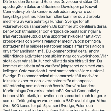
Då är du den Sales and Business Developer vi söker!Ditt
uppdragSom Sales and Business Developer på Knowit
Connectivity blir du kundens betrodda rådgivare och
långsiktiga partner. I den här rollen kommer du att arbeta
med flera av våra befintliga kunder i Sverige för att
vidareutveckla samarbeten. Du kommer att identifiera deras
behov och utmaningar och erbjuda de bästa lösningarna
från vårt tjänsteutbud. Dina uppgifter inkluderar att aktivt
prospektera och bygga relationer med nya och befintliga
kontakter, hålla säljpresentationer, skapa affärsförslag och
driva förhandlingar i mål. Du kommer också delta i andra
säljinriktade aktiviteter som utbildningar och workshops. Vi är
stolta över vår säljkultur och vill att du ska bidra till den! Du
kommer att arbeta nära vår försäljningschef och med våra
kollegor i Östersund och Umeå samt andra säljare runtom i
Sverige. Du kommer också att samarbeta tätt med våra
tekniska experter och leveransteam för att anpassa
affärsförslag som möter och överträffar våra kunders
förväntningarOm verksamhetenPå Knowit Connectivity
brinner vi för teknik, innovation och samarbete och fungerar
som en förlängning av våra kunders R&D-avdelningar. Vi har
över 800 konsulter på 15 platser i Sverige, Polen och
Tyskland och erbjuder en mängd tjänster inom digitalisering,