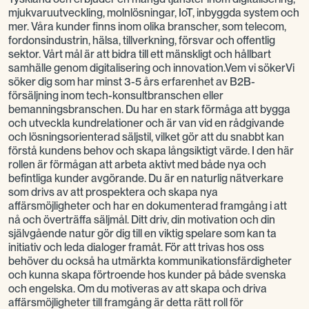
mjukvaruutveckling, molnlösningar, IoT, inbyggda system och
mer. Våra kunder finns inom olika branscher, som telecom,
fordonsindustrin, hälsa, tillverkning, försvar och offentlig
sektor. Vårt mål är att bidra till ett mänskligt och hållbart
samhälle genom digitalisering och innovation.Vem vi sökerVi
söker dig som har minst 3-5 års erfarenhet av B2B-
försäljning inom tech-konsultbranschen eller
bemanningsbranschen. Du har en stark förmåga att bygga
och utveckla kundrelationer och är van vid en rådgivande
och lösningsorienterad säljstil, vilket gör att du snabbt kan
förstå kundens behov och skapa långsiktigt värde. I den här
rollen är förmågan att arbeta aktivt med både nya och
befintliga kunder avgörande. Du är en naturlig nätverkare
som drivs av att prospektera och skapa nya
affärsmöjligheter och har en dokumenterad framgång i att
nå och överträffa säljmål. Ditt driv, din motivation och din
självgående natur gör dig till en viktig spelare som kan ta
initiativ och leda dialoger framåt. För att trivas hos oss
behöver du också ha utmärkta kommunikationsfärdigheter
och kunna skapa förtroende hos kunder på både svenska
och engelska. Om du motiveras av att skapa och driva
affärsmöjligheter till framgång är detta rätt roll för