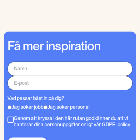
Få mer inspiration
Vad passar bäst in på dig?
Jag söker jobb
Jag söker personal
Genom att kryssa i den här rutan godkänner du att vi
hanterar dina personuppgifter enligt vår GDPR-policy.